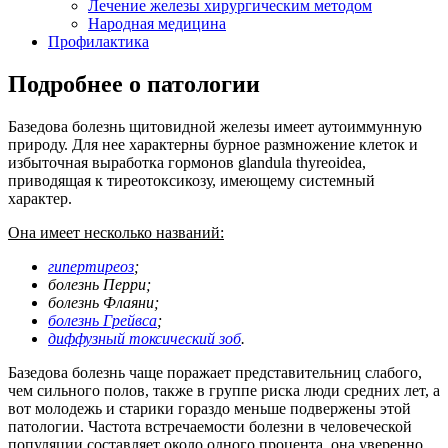
Лечение железы хирургическим методом
Народная медицина
Профилактика
Подробнее о патологии
Базедова болезнь щитовидной железы имеет аутоиммунную
природу. Для нее характерны бурное размножение клеток и
избыточная выработка гормонов glandula thyreoidea,
приводящая к тиреотоксикозу, имеющему системный
характер.
Она имеет несколько названий:
гипертиреоз
;
болезнь Перри;
болезнь Флаяни;
болезнь Грейвса
;
диффузный токсический зоб
.
Базедова болезнь чаще поражает представительниц слабого,
чем сильного полов, также в группе риска люди средних лет, а
вот молодежь и старики гораздо меньше подвержены этой
патологии. Частота встречаемости болезни в человеческой
популяции составляет около одного процента, она уверенно