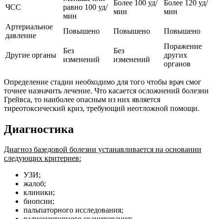
Более 100 уд/
Более 120 уд/
ЧСС
равно 100 уд/
мин
мин
мин
Артериальное
Повышено
Повышено
Повышено
давление
Поражение
Без
Без
Другие органы
других
изменений
изменений
органов
Определение стадии необходимо для того чтобы врач смог
точнее назначить лечение. Что касается осложнений болезни
Грейвса, то наиболее опасным из них является
тиреотоксический криз, требующий неотложной помощи.
Диагностика
Диагноз базедовой болезни устанавливается на основании
следующих критериев:
УЗИ;
жалоб;
клиники;
биопсии;
пальпаторного исследования;
радиоизотопного сканирования;