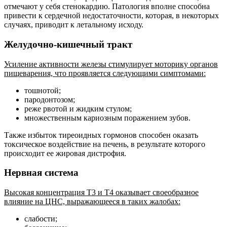
отмечают у себя стенокардию. Патология вполне способна
привести к сердечной недостаточности, которая, в некоторых
случаях, приводит к летальному исходу.
Желудочно-кишечный тракт
Усиление активности железы стимулирует моторику органов
пищеварения, что проявляется следующими симптомами:
тошнотой;
пародонтозом;
реже рвотой и жидким стулом;
множественным кариозным поражением зубов.
Также избыток тиреоидных гормонов способен оказать
токсическое воздействие на печень, в результате которого
происходит ее жировая дистрофия.
Нервная система
Высокая концентрация Т3 и Т4 оказывает своеобразное
влияние на ЦНС, выражающееся в таких жалобах:
слабости;