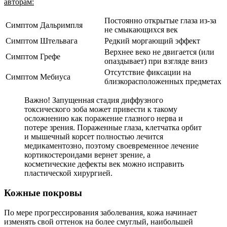
авторам:
Постоянно открытые глаза из-за
Симптом Дальримпля
не смыкающихся век
Симптом Штельвага
Редкий моргающий эффект
Верхнее веко не двигается (или
Симптом Грефе
опаздывает) при взгляде вниз
Отсутствие фиксации на
Симптом Мебиуса
близкорасположенных предметах
Важно! Запущенная стадия диффузного
токсического зоба может привести к такому
осложнению как поражение глазного нерва и
потере зрения. Пораженные глаза, клетчатка орбит
и мышечный корсет полностью лечится
медикаментозно, поэтому своевременное лечение
кортикостероидами вернет зрение, а
косметические дефекты век можно исправить
пластической хирургией.
Кожные покровы
По мере прогрессирования заболевания, кожа начинает
изменять свой оттенок на более смуглый, наибольшей