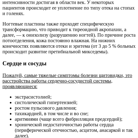
интенсивности достигая в области век. У некоторых
пациентов происходит ее уплотнение по типу отека на стопах
и голенях.
Ногтевые пластины также проходят специфическую
трансформацию, что приводит к тиреоидной акропахии, а
далее, — к онихолизу (разрушению ногтей). По причине роста
потоотделения, кожа постоянно влажная. На нижних
конечностях появляются отеки и эритема (от 3 до 5 % больных
происходит развитие претибиальной микседемы).
Сердце и сосуды
Пожалуй, самые тяжелые симптомы болезни щитовидки, это
расстройства работы сердечно-сосудистой системы,
проявляющиеся:
экстрасистолией;
систолической гипертензией;
ростом пульсового давления;
тахикардией, в том числе и во сне;
аритмиями (чаще всего фибрилляция предсердий);
хронической недостаточностью работы сердца
(периферической отечностью, асцитом, анасаркой и так
далее).