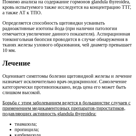
Помимо анализа на содержание гормонов glandula thyreoidea,
кровь испытуемого также исследуется на концентрацию ТТГ,
а также АТ к ТПО.
Определяется способность щитовидки усваивать
радиоактивные изотопы йода (при наличии патологии
отмечается увеличение данного показателя). Аспирационная
тонкоигольная биопсия проводится в случае обнаружения в
тканях железы узлового образования, чей диаметр превышает
10 мм.
Лечение
Оценивает симптомы болезни щитовидной железы и лечение
назначает исключительно врач-эндокринолог. Самолечение
категорически противопоказано, ведь цена его может быть
слишком высокой.
Борьба с этим заболеванием ведется в большинстве случаев с
применением медикаментозных препаратов-тиростатиков,
подавляющих активность glandula thyreoidea:
тиамазола;
пропицила;
карбимазола.