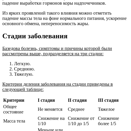
падение выработки гормонов коры надпочечников.
Из ярких проявлений такого влияния можно отметить
падение массы тела на фоне нормального питания, ускорение
основного обмена, непереносимость жары.
Стадии заболевания
Базедова болезнь, симптомы и причины которой были
рассмотрены выше, подразделяется на три стадии:
Легкую.
Среднюю.
Тяжелую.
Критерии деления заболевания на стадии приведены в
следующей таблице:
Критерии
I стадия
II стадия
III стадия
Общее
Не меняется
Среднее
Тяжелое
состояние
Снижение на
Снижение от
Снижение
Масса тела
1/10
1/10 до 1/5
более 1/5
Меньше или