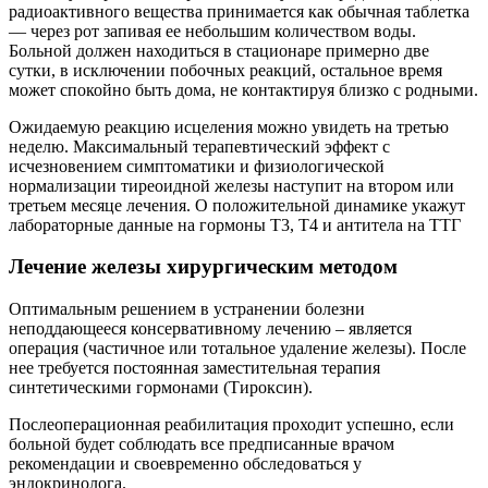
радиоактивного вещества принимается как обычная таблетка
— через рот запивая ее небольшим количеством воды.
Больной должен находиться в стационаре примерно две
сутки, в исключении побочных реакций, остальное время
может спокойно быть дома, не контактируя близко с родными.
Ожидаемую реакцию исцеления можно увидеть на третью
неделю. Максимальный терапевтический эффект с
исчезновением симптоматики и физиологической
нормализации тиреоидной железы наступит на втором или
третьем месяце лечения. О положительной динамике укажут
лабораторные данные на гормоны Т3, Т4 и антитела на ТТГ
Лечение железы хирургическим методом
Оптимальным решением в устранении болезни
неподдающееся консервативному лечению – является
операция (частичное или тотальное удаление железы). После
нее требуется постоянная заместительная терапия
синтетическими гормонами (Тироксин).
Послеоперационная реабилитация проходит успешно, если
больной будет соблюдать все предписанные врачом
рекомендации и своевременно обследоваться у
эндокринолога.