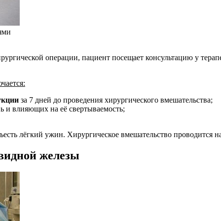
ями
ргической операции, пациент посещает консультацию у терапевт
чается:
укции
за 7 дней до проведения хирургического вмешательства;
ь и влияющих на её свертываемость;
ъесть лёгкий ужин. Хирургическое вмешательство проводится н
видной железы