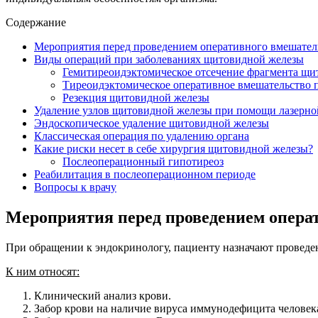
Содержание
Мероприятия перед проведением оперативного вмешател
Виды операций при заболеваниях щитовидной железы
Гемитиреоидэктомическое отсечение фрагмента щи
Тиреоидэктомическое оперативное вмешательство 
Резекция щитовидной железы
Удаление узлов щитовидной железы при помощи лазерно
Эндоскопическое удаление щитовидной железы
Классическая операция по удалению органа
Какие риски несет в себе хирургия щитовидной железы?
Послеоперационный гипотиреоз
Реабилитация в послеоперационном периоде
Вопросы к врачу
Мероприятия перед проведением опера
При обращении к эндокринологу, пациенту назначают проведе
К ним относят:
Клинический анализ крови.
Забор крови на наличие вируса иммунодефицита человек