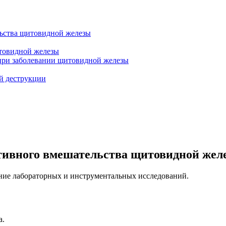
ьства щитовидной железы
товидной железы
при заболевании щитовидной железы
й деструкции
тивного вмешательства щитовидной жел
ние лабораторных и инструментальных исследований.
а.