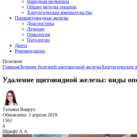
Народная медицина
Общие методы терапии
Хирургические вмешательства
Паращитовидные железы
Диагностика
Лечение
Онкология
Патологии
Диета
Рекомендации
Полезное
Главная
Лечение болезней щитовидной железы
Хирургические 
Удаление щитовидной железы: виды оп
Татьяна Ваврух
Обновлено: 3 апреля 2019
1561
4
Шрифт
А
А