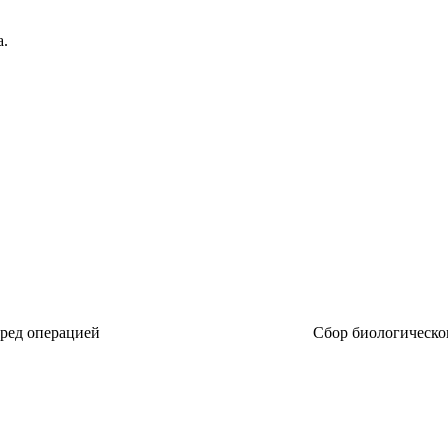
а.
еред операцией
Сбор биологическог