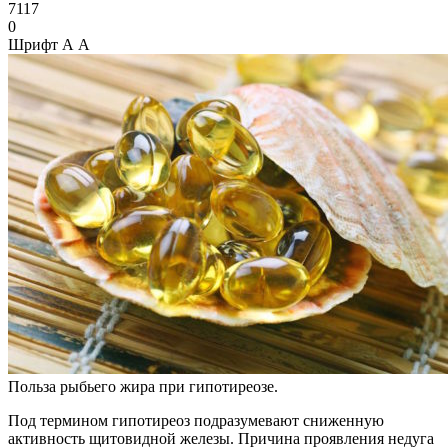
7117
0
Шрифт
А
А
Польза рыбьего жира при гипотиреозе.
Под термином гипотиреоз подразумевают сниженную
активность щитовидной железы. Причина проявления недуга