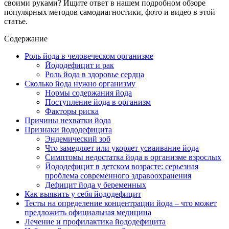
своими руками? Ищите ответ в нашем подробном обзоре
популярных методов самодиагностики, фото и видео в этой
статье.
Содержание
Роль йода в человеческом организме
Йододефицит и рак
Роль йода в здоровье сердца
Сколько йода нужно организму
Нормы содержания йода
Поступление йода в организм
Факторы риска
Причины нехватки йода
Признаки йододефицита
Эндемический зоб
Что замедляет или укоряет усваивание йода
Симптомы недостатка йода в организме взрослых
Йододефицит в детском возрасте: серьезная
проблема современного здравоохранения
Дефицит йода у беременных
Как выявить у себя йододефицит
Тесты на определение концентрации йода – что может
предложить официальная медицина
Лечение и профилактика йододефицита