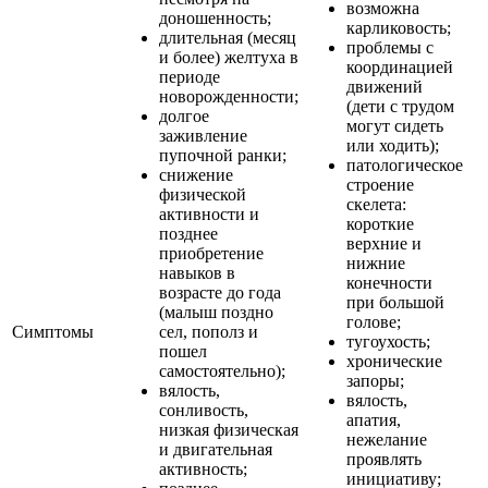
возможна
доношенность;
карликовость;
длительная (месяц
проблемы с
и более) желтуха в
координацией
периоде
движений
новорожденности;
(дети с трудом
долгое
могут сидеть
заживление
или ходить);
пупочной ранки;
патологическое
снижение
строение
физической
скелета:
активности и
короткие
позднее
верхние и
приобретение
нижние
навыков в
конечности
возрасте до года
при большой
(малыш поздно
голове;
Симптомы
сел, пополз и
тугоухость;
пошел
хронические
самостоятельно);
запоры;
вялость,
вялость,
сонливость,
апатия,
низкая физическая
нежелание
и двигательная
проявлять
активность;
инициативу;