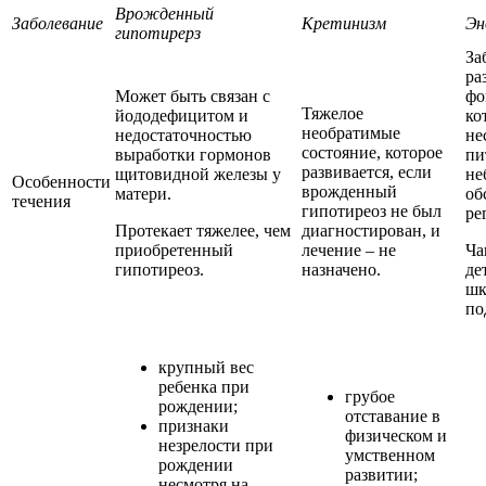
Врожденный
Заболевание
Кретинизм
Эн
гипотирерз
За
ра
Может быть связан с
фо
Тяжелое
йододефицитом и
ко
необратимые
недостаточностью
не
состояние, которое
выработки гормонов
пи
развивается, если
щитовидной железы у
не
Особенности
врожденный
матери.
об
течения
гипотиреоз не был
ре
Протекает тяжелее, чем
диагностирован, и
приобретенный
лечение – не
Ча
гипотиреоз.
назначено.
де
шк
по
крупный вес
ребенка при
грубое
рождении;
отставание в
признаки
физическом и
незрелости при
умственном
рождении
развитии;
несмотря на