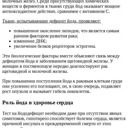
молочных желез. Среди присутствующих химических
веществ и ферментов в тканях груди йод оказывает мощное
антиоксидантное действие, сравнимое с витамином C.
Ткани, испытывающие дефицит йода, проявляют:
повышенное окисление липидов, что является самым
ранним фактором развития рака;
изменение ДНК;
увеличение белков рецепторов эстрогена.
Эти биологические факторы вместе объясняют связь между
дефицитом йода и заболеванием щитовидной железы. У
женщин в постменопаузе нередко диагностируют рак
щитовидной и молочной железы.
При повышении поступления йода к раковым клеткам груди
они усиленно его поглощают, он, в свою очередь, подавляет
рост опухоли и вызывает гибель онкоклеток.
Роль йода в здоровье сердца
Тест на йододефицит необходим даже при отсутствии явных
симптомов, гипотиреоз способствует болезни сердца, является
причиной инсульта и преждевременной смерти от этих