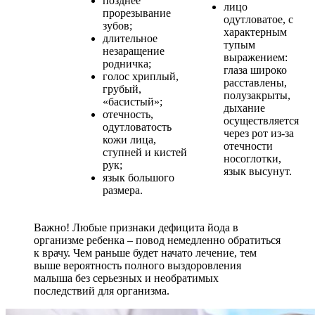
позднее
лицо
прорезывание
одутловатое, с
зубов;
характерным
длительное
тупым
незаращение
выражением:
родничка;
глаза широко
голос хриплый,
расставлены,
грубый,
полузакрыты,
«басистый»;
дыхание
отечность,
осуществляется
одутловатость
через рот из-за
кожи лица,
отечности
ступней и кистей
носоглотки,
рук;
язык высунут.
язык большого
размера.
Важно! Любые признаки дефицита йода в
организме ребенка – повод немедленно обратиться
к врачу. Чем раньше будет начато лечение, тем
выше вероятность полного выздоровления
малыша без серьезных и необратимых
последствий для организма.