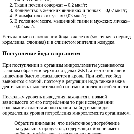
Ткани печени содержат – 0,2 мкг/г;
Количество в женских яичниках и почках – 0,07 мкг/г;
В лимфатических узлах 0,03 мкг/г;
В головном мозге, мышечной ткани и мужских яичках–
0,02 мкг/г.
Есть данные о накоплении йода в железах (молочная в период
кормления, слюнная) и в слизистом эпителии желудка.
Поступление йода в организм
При поступлении в организм микроэлементы усваиваются
главным образом в верхних отделах ЖКТ, а те что попали в
кишечник быстро всасываются в кровь. При избытке йод
выводится с мочой, поэтому в регуляции йода также важна
деятельность выделительной системы и почек в особенности.
Поскольку уровень выведения находится в прямой
зависимости от его потребления то при исследовании
содержания сдаётся анализ крови на йод и мочи для
определения уровня потребления микроэлемента организмом.
Обратите внимание, что избыточное употребление
натуральных продуктов, содержащих йод не имеет
побочных эффектов, даже если количество