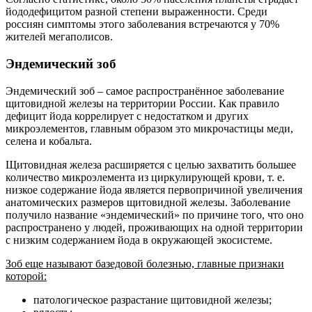
йододефицитом разной степени выраженности. Среди
россиян симптомы этого заболевания встречаются у 70%
жителей мегаполисов.
Эндемический зоб
Эндемический зоб – самое распространённое заболевание
щитовидной железы на территории России. Как правило
дефицит йода коррелирует с недостатком и других
микроэлементов, главным образом это микрочастицы меди,
селена и кобальта.
Щитовидная железа расширяется с целью захватить большее
количество микроэлемента из циркулирующей крови, т. е.
низкое содержание йода является первопричиной увеличения
анатомических размеров щитовидной железы. Заболевание
получило название «эндемический» по причине того, что оно
распространено у людей, проживающих на одной территории
с низким содержанием йода в окружающей экосистеме.
Зоб еще называют базедовой болезнью, главные признаки
которой:
патологическое разрастание щитовидной железы;