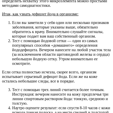
определить нехватку этого микроэлемента можно простыми
методами самодиагностики.
Итак, как узнать дефицит йода в организме:
Если вы заметили у себя один или несколько признаков
заболевания, которые указаны выше, обязательно
обратитесь к врачу. Внимательно слушайте сигналы,
которые подает вам ваш собственный организм.
Тест с помощью йодовой сетки — один из самых
популярных способов «домашнего» определения
йододефицита. Вечером нанесите на любой участок тела
(за исключением области щитовидной железы и сердца)
небольшую йодную сетку. Утром внимательно ее
осмотрите.
Если сетка полностью исчезла, скорее всего, организм
испытывает серьезный дефицит йода. Если же на коже
остались небольшие следы, все в порядке.
Тест с помощью трех линий считается более точным.
Инструкция: вечером нанесите на кожу предплечья три
линии спиртовым раствором йода: тонкую, среднюю и
толстую.
Наутро оцените результат: если спустя 8-10 часов с кожи
исчезла тонкая полоска, а на месте средней и толстотой