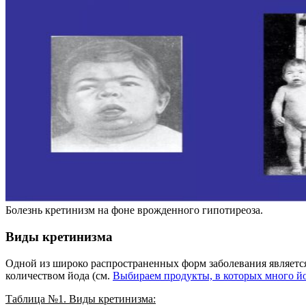
Болезнь кретинизм на фоне врожденного гипотиреоза.
Виды кретинизма
Одной из широко распространенных форм заболевания является
количеством йода (см.
Выбираем продукты, в которых много й
Таблица №1. Виды кретинизма: