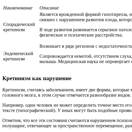
Наименование
Описание
Является врожденной формой гипотиреоза, но
связано с нарушением развития плода, котор
Спорадический
кретинизм
В ходе развития развивается серьезное пато
физические и психические расстройства.
Возникает в ряде регионов с недостаточност
Эндемический
Сопровождается немотой, отсутствием слуха,
кретинизм
малыша. Медицинская наука не опровергает ф
Кретинизм как нарушение
Кретинизм, считаясь заболеванием, имеет две формы, которые 
головного мозга, в этом случае отмечается разнообразие видов.
Например, один человек не может определить точное место его
тексте (типографический). У иных могут быть подобные проявл
Отметим, что все эти состояния считаются нарушением психоло
полушарие, отвечающее за пространственное перемещение, раз