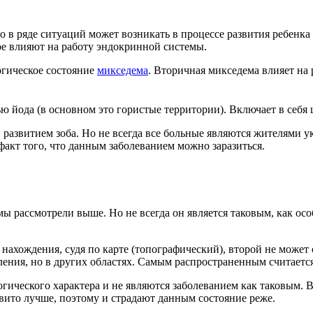
 в ряде ситуаций может возникать в процессе развития ребенка
ое влияют на работу эндокринной системы.
логическое состояние
микседема
. Вторичная микседема влияет на
ью йода (в основном это гористые территории). Включает в себ
 развитием зоба. Но не всегда все больные являются жителями у
акт того, что данным заболеванием можно заразиться.
мы рассмотрели выше. Но не всегда он является таковым, как о
 нахождения, судя по карте (топографический), второй не может 
ения, но в других областях. Самым распространенным считается
гического характера и не являются заболеванием как таковым. В
вито лучше, поэтому и страдают данным состояние реже.