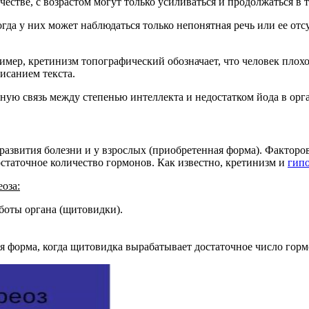
естве, с возрастом могут только усиливаться и продолжаться в 
огда у них может наблюдаться только непонятная речь или ее от
ример, кретинизм топографический обозначает, что человек плох
исанием текста.
ую связь между степенью интеллекта и недостатком йода в орг
и развития болезни и у взрослых (приобретенная форма). Факто
остаточное количество гормонов. Как известно, кретинизм и
гип
оза:
аботы органа (щитовидки).
 форма, когда щитовидка вырабатывает достаточное число горм