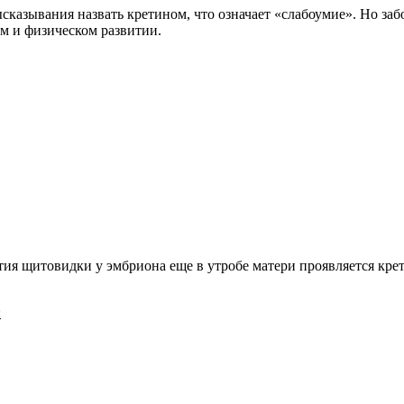
казывания назвать кретином, что означает «слабоумие». Но заб
м и физическом развитии.
ития щитовидки у эмбриона еще в утробе матери проявляется кр
: