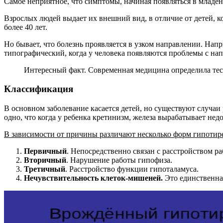
Самое неприятное, что симптомы, начиная появляться в младенч
Взрослых людей выдает их внешний вид, в отличие от детей, к
более 40 лет.
Но бывает, что болезнь проявляется в узком направлении. Нап
типографический, когда у человека появляются проблемы с нап
Интересный факт. Современная медицина определила тесн
Классификация
В основном заболевание касается детей, но существуют случа
одно, что когда у ребенка кретинизм, железа вырабатывает нед
В зависимости от причины различают несколько форм гипотире
Первичный
. Непосредственно связан с расстройством р
Вторичный
. Нарушение работы гипофиза.
Третичный
. Расстройство функции гипоталамуса.
Нечувствительность клеток-мишеней.
Это единственная