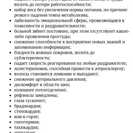
вплоть до потери работоспособности;
набор веса без увеличения нормы питания, по причине
резкого падения темпа метаболизма;
лабильность эмоциональной сферы, проявляющаяся в
плаксивости и раздражительности;
больной зябнет постоянно, при этом отсутствуют какие-
либо проявления простуды;
снижение способности к восприятию новых знаний и
запоминанию информации;
бледность кожных покровов, вплоть до
субэктеричности;
падает скорость реагирования на любые раздражители;
холестеринемия, способная привести к атеросклерозу;
волосы становятся ломкими и выпадают;
снижение артериального давления;
дискомфорт в области шеи;
излишнее потоотделение;
рефлексы замедлены;
глаза тускнеют;
брадикардия;
стенокардия;
ком в горле;
гипотермия;
тахикардия;
артралгия;