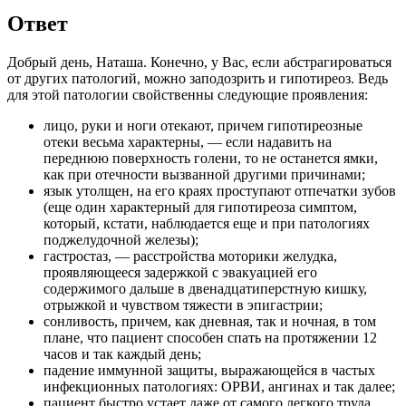
Ответ
Добрый день, Наташа. Конечно, у Вас, если абстрагироваться
от других патологий, можно заподозрить и гипотиреоз. Ведь
для этой патологии свойственны следующие проявления:
лицо, руки и ноги отекают, причем гипотиреозные
отеки весьма характерны, — если надавить на
переднюю поверхность голени, то не останется ямки,
как при отечности вызванной другими причинами;
язык утолщен, на его краях проступают отпечатки зубов
(еще один характерный для гипотиреоза симптом,
который, кстати, наблюдается еще и при патологиях
поджелудочной железы);
гастростаз, — расстройства моторики желудка,
проявляющееся задержкой с эвакуацией его
содержимого дальше в двенадцатиперстную кишку,
отрыжкой и чувством тяжести в эпигастрии;
сонливость, причем, как дневная, так и ночная, в том
плане, что пациент способен спать на протяжении 12
часов и так каждый день;
падение иммунной защиты, выражающейся в частых
инфекционных патологиях: ОРВИ, ангинах и так далее;
пациент быстро устает даже от самого легкого труда,