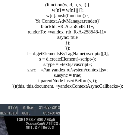
(function(w, d, n, s, t) {
w[n] = w[n] || [];
w[n].push(function() {
Ya.Context.AdvManager.render({
blockId: «R-A-258548-11»,
renderTo: «yandex_rtb_R-A-258548-11»,
async: true
});
});
t = d.getElementsByTagName(«script»)[0];
s = d.createElement(«script»);
s.type = «text/javascript»;
s.src = «//an.yandex.ru/system/context.js»;
s.async = true;
t.parentNode.insertBefore(s, t);
})(this, this.document, «yandexContextAsyncCallbacks»);