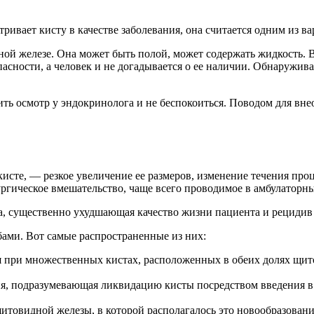
ривает кисту в качестве заболевания, она считается одним из в
й железе. Она может быть полой, может содержать жидкость. В 
опасности, а человек и не догадывается о ее наличии. Обнаружи
ить осмотр у эндокринолога и не беспокоиться. Поводом для вн
сте, — резкое увеличение ее размеров, изменение течения проц
ургическое вмешательство, чаще всего проводимое в амбулаторны
а, существенно ухудшающая качество жизни пациента и рецидив
ами. Вот самые распространенные из них:
я при множественных кистах, расположенных в обеих долях щит
ия, подразумевающая ликвидацию кисты посредством введения 
итовидной железы, в которой располагалось это новообразовани