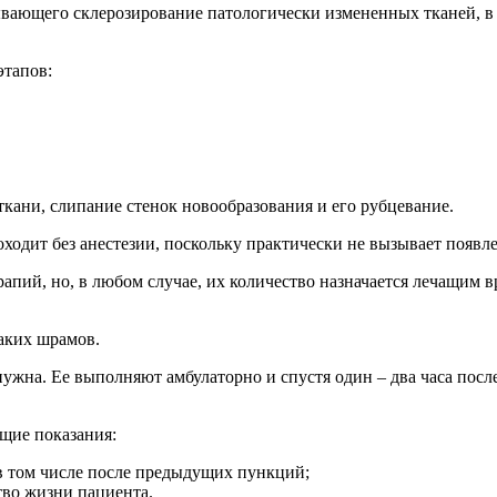
вающего склерозирование патологически измененных тканей, в к
этапов:
ани, слипание стенок новообразования и его рубцевание.
ходит без анестезии, поскольку практически не вызывает появ
пий, но, в любом случае, их количество назначается лечащим вр
каких шрамов.
нужна. Ее выполняют амбулаторно и спустя один – два часа пос
щие показания:
в том числе после предыдущих пункций;
во жизни пациента.