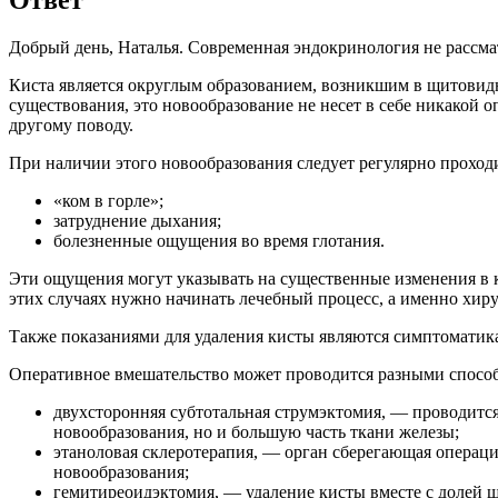
Добрый день, Наталья. Современная эндокринология не рассмат
Киста является округлым образованием, возникшим в щитовидно
существования, это новообразование не несет в себе никакой 
другому поводу.
При наличии этого новообразования следует регулярно проход
«ком в горле»;
затруднение дыхания;
болезненные ощущения во время глотания.
Эти ощущения могут указывать на существенные изменения в ки
этих случаях нужно начинать лечебный процесс, а именно хир
Также показаниями для удаления кисты являются симптоматик
Оперативное вмешательство может проводится разными способ
двухсторонняя субтотальная струмэктомия, — проводитс
новообразования, но и большую часть ткани железы;
этаноловая склеротерапия, — орган сберегающая операц
новообразования;
гемитиреоидэктомия, — удаление кисты вместе с долей щ