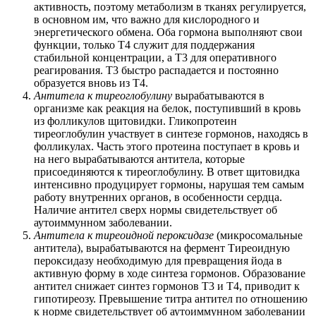
активность, поэтому метаболизм в тканях регулируется,
в основном им, что важно для кислородного и
энергетического обмена. Оба гормона выполняют свои
функции, только Т4 служит для поддержания
стабильной концентрации, а Т3 для оперативного
реагирования. Т3 быстро распадается и постоянно
образуется вновь из Т4.
Антитела к тиреоглобулину
вырабатываются в
организме как реакция на белок, поступивший в кровь
из фолликулов щитовидки. Гликопротеин
тиреоглобулин участвует в синтезе гормонов, находясь в
фолликулах. Часть этого протеина поступает в кровь и
на него вырабатываются антитела, которые
присоединяются к тиреоглобулину. В ответ щитовидка
интенсивно продуцирует гормоны, нарушая тем самым
работу внутренних органов, в особенности сердца.
Наличие антител сверх нормы свидетельствует об
аутоиммунном заболевании.
Антитела к тиреоидной пероксидазе
(микросомальные
антитела), вырабатываются на фермент Тиреоидную
пероксидазу необходимую для превращения йода в
активную форму в ходе синтеза гормонов. Образование
антител снижает синтез гормонов Т3 и Т4, приводит к
гипотиреозу. Превышение титра антител по отношению
к норме свидетельствует об аутоиммунном заболевании