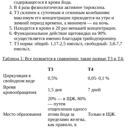
содержащегося в крови йода.
В 4 раза физиологически активнее тироксина.
Т3 склонен к суточным и сезонным колебаниям:
максимум его концентрации приходится на утро и
зимний период времени, а минимум — на ночь.
Находится в крови в 20 раз меньшей концентрации.
Функциональное действие щитовидки на 90%
осуществляется именно благодаря трийодтиронину.
Т3 норма: общий- 1,17-2,5 нмоль/л, свободный- 3,8-7,7
пмоль/л.
Таблица 1: Все познается в сравнении: такие разные Т3 и Т4:
Т3
Т4
Циркуляция в
0,5%
0,05- 0,1 %
свободном виде
Время
1,5 дня
7 дней
кровообращения
20% — в ЩЖ, 80%
— путем
отщепления одного
Место образования
атома йода за
Только в ЩЖ.
пределами железы,
как правило, в