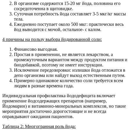
В организме содержится 15-20 мг йода, половина его
сосредоточенна в щитовидке.
Суточная потребность йода составляет 3-5 мкг/кг массы
тела.
Ежедневно поступает около 500 мкг: практически весь
йод выводится с мочой, остальное- с калом.
4 причины на пользу выбора йодированной соли:
Финансово выгодная.
Простая в применении, не является лекарством, а
промежуточным вариантом между продуктом питания и
биодобавкой, поэтому не имеет инструкции.
Исключение передозировки: излишки йода отложатся в
депо организма или найдут выход естественным путем.
Примерно одинаковое количество соли требуется всем
людям в разные времена года.
Индивидуальная профилактика йододефицита включает
применение йодсодержащих препаратов (например,
Йодомарин) и витаминно-минеральных комплексов, но такие
мероприятия достаточно дорогостоящие и не всегда
оправдывают ожидания пациентов.
Таблица 2: Многогранная роль йода: