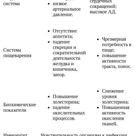
сердечных
система
низкое
сокращений;
артериальное
высокое АД.
давление.
Отсутствие
аппетита;
Чрезмерная
падение
потребность в
секреции и
Система
пище;
сократительной
пищеварения
повышение
деятельности
активности
желудка и
тракта, понос.
кишечника,
запор.
Снижение
Повышение
уровня
холестерина;
холестерина;
Биохимические
падение
Повышенная
показатели
окислительных
активность
процессов.
окисления
тканей.
Иммунитет
Чувствительность организма к инфекции.