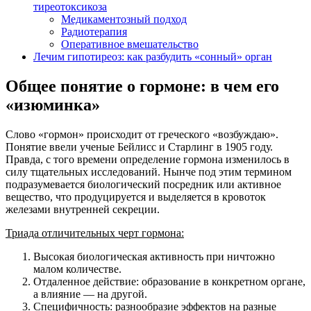
тиреотоксикоза
Медикаментозный подход
Радиотерапия
Оперативное вмешательство
Лечим гипотиреоз: как разбудить «сонный» орган
Общее понятие о гормоне: в чем его
«изюминка»
Слово «гормон» происходит от греческого «возбуждаю».
Понятие ввели ученые Бейлисс и Старлинг в 1905 году.
Правда, с того времени определение гормона изменилось в
силу тщательных исследований. Нынче под этим термином
подразумевается биологический посредник или активное
вещество, что продуцируется и выделяется в кровоток
железами внутренней секреции.
Триада отличительных черт гормона:
Высокая биологическая активность при ничтожно
малом количестве.
Отдаленное действие: образование в конкретном органе,
а влияние — на другой.
Специфичность: разнообразие эффектов на разные