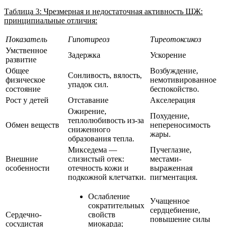
Таблица 3: Чрезмерная и недостаточная активность ЩЖ:
принципиальные отличия:
Показатель
Гипотиреоз
Тиреотоксикоз
Умственное
Задержка
Ускорение
развитие
Общее
Возбуждение,
Сонливость, вялость,
физическое
немотивированное
упадок сил.
состояние
беспокойство.
Рост у детей
Отставание
Акселерация
Ожирение,
Похудение,
теплолюбивость из-за
Обмен веществ
непереносимость
сниженного
жары.
образования тепла.
Микседема —
Пучеглазие,
Внешние
слизистый отек:
местами-
особенности
отечность кожи и
выраженная
подкожной клетчатки.
пигментация.
Ослабление
Учащенное
сократительных
сердцебиение,
Сердечно-
свойств
повышение силы
сосудистая
миокарда;