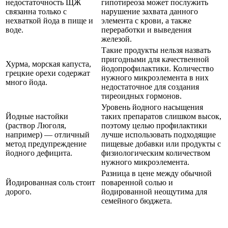
недостаточность ЩЖ
гипотиреоза может послужить
связанна только с
нарушение захвата данного
нехваткой йода в пище и
элемента с крови, а также
воде.
переработки и выведения
железой.
Такие продукты нельзя назвать
пригодными для качественной
Хурма, морская капуста,
йодопрофилактики. Количество
грецкие орехи содержат
нужного микроэлемента в них
много йода.
недостаточное для создания
тиреоидных гормонов.
Уровень йодного насыщения
Йодные настойки
таких препаратов слишком высок,
(раствор Люголя,
поэтому целью профилактики
например) — отличный
лучше использовать подходящие
метод предупреждение
пищевые добавки или продукты с
йодного дефицита.
физиологическим количеством
нужного микроэлемента.
Разница в цене между обычной
Йодированная соль стоит
поваренной солью и
дорого.
йодированной неощутима для
семейного бюджета.