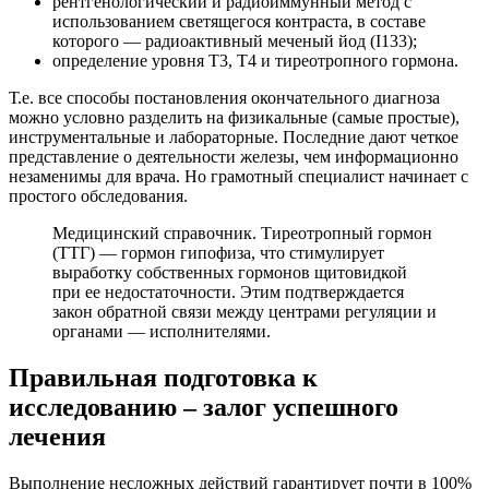
рентгенологический и радиоиммунный метод с
использованием светящегося контраста, в составе
которого — радиоактивный меченый йод (І133);
определение уровня Т3, Т4 и тиреотропного гормона.
Т.е. все способы постановления окончательного диагноза
можно условно разделить на физикальные (самые простые),
инструментальные и лабораторные. Последние дают четкое
представление о деятельности железы, чем информационно
незаменимы для врача. Но грамотный специалист начинает с
простого обследования.
Медицинский справочник. Тиреотропный гормон
(ТТГ) — гормон гипофиза, что стимулирует
выработку собственных гормонов щитовидкой
при ее недостаточности. Этим подтверждается
закон обратной связи между центрами регуляции и
органами — исполнителями.
Правильная подготовка к
исследованию – залог успешного
лечения
Выполнение несложных действий гарантирует почти в 100%