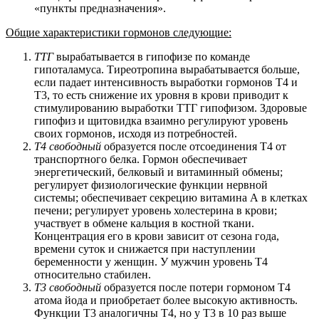
«пункты предназначения».
Общие характеристики гормонов следующие:
ТТГ
вырабатывается в гипофизе по команде
гипоталамуса. Тиреотропина вырабатывается больше,
если падает интенсивность выработки гормонов Т4 и
Т3, то есть снижение их уровня в крови приводит к
стимулированию выработки ТТГ гипофизом. Здоровые
гипофиз и щитовидка взаимно регулируют уровень
своих гормонов, исходя из потребностей.
Т4 свободный
образуется после отсоединения Т4 от
транспортного белка. Гормон обеспечивает
энергетический, белковый и витаминный обмены;
регулирует физиологические функции нервной
системы; обеспечивает секрецию витамина А в клетках
печени; регулирует уровень холестерина в крови;
участвует в обмене кальция в костной ткани.
Концентрация его в крови зависит от сезона года,
времени суток и снижается при наступлении
беременности у женщин. У мужчин уровень Т4
относительно стабилен.
Т3 свободный
образуется после потери гормоном Т4
атома йода и приобретает более высокую активность.
Функции Т3 аналогичны Т4, но у Т3 в 10 раз выше