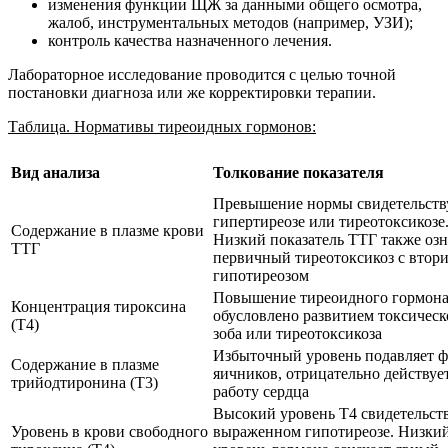
изменения функции ЩЖ за данными общего осмотра,
жалоб, инструментальных методов (например, УЗИ);
контроль качества назначенного лечения.
Лабораторное исследование проводится с целью точной
постановки диагноза или же корректировки терапии.
Таблица. Нормативы тиреоидных гормонов:
Вид анализа
Толкование показателя
Превышение нормы свидетельств
гипертиреозе или тиреотоксикозе
Содержание в плазме крови
Низкий показатель ТТГ также озн
ТТГ
первичный тиреотоксикоз с втор
гипотиреозом
Повышение тиреоидного гормон
Концентрация тироксина
обусловлено развитием токсическ
(Т4)
зоба или тиреотоксикоза
Избыточный уровень подавляет 
Содержание в плазме
яичников, отрицательно действуе
трийодтиронина (Т3)
работу сердца
Высокий уровень Т4 свидетельств
Уровень в крови свободного
выраженном гипотиреозе. Низки