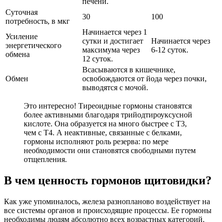
печени.
Суточная
30
100
потребность, в мкг
Начинается через 1
Усиление
сутки и достигает
Начинается через
энергетического
максимума через
6-12 суток.
обмена
12 суток.
Всасываются в кишечнике,
Обмен
освобождаются от йода через почки,
выводятся с мочой.
Это интересно! Тиреоидные гормоны становятся
более активными благодаря трийодтироуксусной
кислоте. Она образуется на много быстрее с Т3,
чем с Т4. А неактивные, связанные с белками,
гормоны исполняют роль резерва: по мере
необходимости они становятся свободными путем
отщепления.
В чем ценность гормонов щитовидки?
Как уже упоминалось, железа разнопланово воздействует на
все системы органов и происходящие процессы. Ее гормоны
необходимы людям абсолютно всех возрастных категорий.