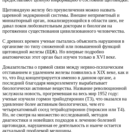
Щитовидную железу без преувеличения можно назвать
царевной эндокринной системы. Внешне неприметный и
миниатюрный орган, локализирующийся в области шеи, не
давал покоя любознательным докторам и биологам на
протяжении существования цивилизованного человечества.
С древних времен ученые пытались объяснить нарушения в
организме по типу сниженной или повышенной функций
щитовидной железы (ЩЖ). Но впервые подробно
анатомически этот орган был изучен только в ХVI веке.
Доказательства о прямой связи между нервно-психическим
отставанием и удалением железы появились в ХIХ веке, как и
то, что йод концентрируется именно в данном органе, а
последний благодаря микроэлементу вырабатывает
биологически активные вещества. Название революционной
заслужила новость, прогремевшая на весь мир 1952 году:
ученые изучили гормон трийодтиронин (Т3), что оказался на
удивление более активным биологически, чем его
четырехатомный сосед тетрайодтиронин (тироксин или Т4).
Но, не смотря на множество исследований, методов
диагностики и новейших подходов к лечению болезней
щитовидки, нарушенная ее деятельность и нынче остается
актуальной проблемой медицины.