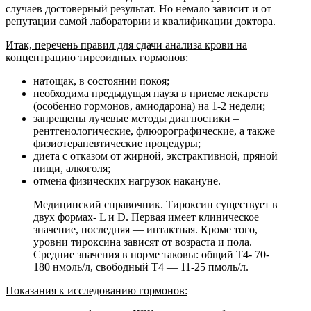
случаев достоверный результат. Но немало зависит и от
репутации самой лаборатории и квалификации доктора.
Итак, перечень правил для сдачи анализа крови на
концентрацию тиреоидных гормонов:
натощак, в состоянии покоя;
необходима предыдущая пауза в приеме лекарств
(особенно гормонов, амиодарона) на 1-2 недели;
запрещены лучевые методы диагностики –
рентгенологические, флюорографические, а также
физиотерапевтические процедуры;
диета с отказом от жирной, экстрактивной, пряной
пищи, алкоголя;
отмена физических нагрузок накануне.
Медицинский справочник. Тироксин существует в
двух формах- L и D. Первая имеет клиническое
значение, последняя — интактная. Кроме того,
уровни тироксина зависят от возраста и пола.
Средние значения в норме таковы: общий Т4- 70-
180 нмоль/л, свободный Т4 — 11-25 пмоль/л.
Показания к исследованию гормонов: