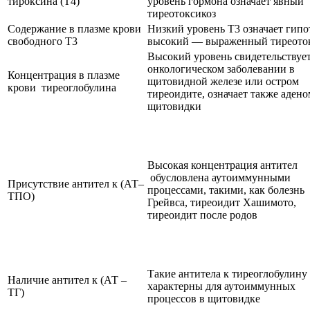
тироксина (Т4)
уровень гормона означает явный
тиреотоксикоз
Содержание в плазме крови
Низкий уровень Т3 означает гипо
свободного Т3
высокий — выраженный тиреото
Высокий уровень свидетельствует
онкологическом заболевании в
Концентрация в плазме
щитовидной железе или остром
крови тиреоглобулина
тиреоидите, означает также аден
щитовидки
Высокая концентрация антител
обусловлена аутоиммунными
Присутствие антител к (АТ–
процессами, такими, как болезнь
ТПО)
Грейвса, тиреоидит Хашимото,
тиреоидит после родов
Такие антитела к тиреоглобулину
Наличие антител к (АТ –
характерны для аутоиммунных
ТГ)
процессов в щитовидке