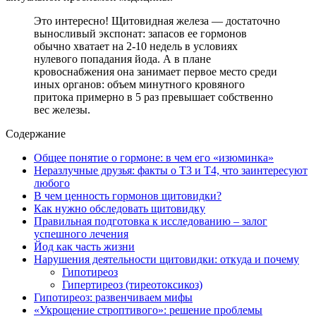
Это интересно! Щитовидная железа — достаточно
выносливый экспонат: запасов ее гормонов
обычно хватает на 2-10 недель в условиях
нулевого попадания йода. А в плане
кровоснабжения она занимает первое место среди
иных органов: объем минутного кровяного
притока примерно в 5 раз превышает собственно
вес железы.
Содержание
Общее понятие о гормоне: в чем его «изюминка»
Неразлучные друзья: факты о Т3 и Т4, что заинтересуют
любого
В чем ценность гормонов щитовидки?
Как нужно обследовать щитовидку
Правильная подготовка к исследованию – залог
успешного лечения
Йод как часть жизни
Нарушения деятельности щитовидки: откуда и почему
Гипотиреоз
Гипертиреоз (тиреотоксикоз)
Гипотиреоз: развенчиваем мифы
«Укрощение строптивого»: решение проблемы