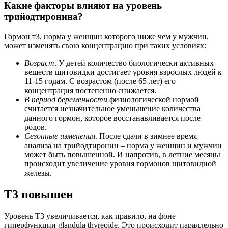
Какие факторы влияют на уровень
трийодтиронина?
Гормон т3, норма у женщин которого ниже чем у мужчин,
может изменять свою концентрацию при таких условиях:
Возраст
. У детей количество биологически активных
веществ щитовидки достигает уровня взрослых людей к
11-15 годам. С возрастом (после 65 лет) его
концентрация постепенно снижается.
В период беременности
физиологической нормой
считается незначительное уменьшение количества
данного гормон, которое восстанавливается после
родов.
Сезонные изменения
. После сдачи в зимнее время
анализа на трийодтиронин – норма у женщин и мужчин
может быть повышенной. И напротив, в летние месяцы
происходит увеличение уровня гормонов щитовидной
железы.
Т3 повышен
Уровень Т3 увеличивается, как правило, на фоне
гиперфункции glandula thyreoide. Это происходит параллельно