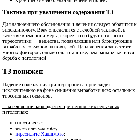
Хронические заболевания печени и почек.
Тактика при увеличении содержания Т3
Для дальнейшего обследования и лечения следует обратится к
эндокринологу. Врач определится с лечебной тактикой, в
качестве временной меры, скорее всего будут назначены
тиреостатики — вещества, подавляющие или блокирующие
выработку гормонов щитовидкой. Цена лечения зависит от
многих факторов, однако она тем ниже, чем раньше начнется
борьба с патологией.
Т3 понижен
Падение содержания трийодтиронина происходит
исключительно на фоне снижения выработки всех остальных
тиреоидных гормонов.
Такое явление наблюдается при нескольких серьезных
патологиях:
гипотиреозе;
эндемическом зобе;
тиреоидите Хашимото
;
лечении радиоактивным йодом;