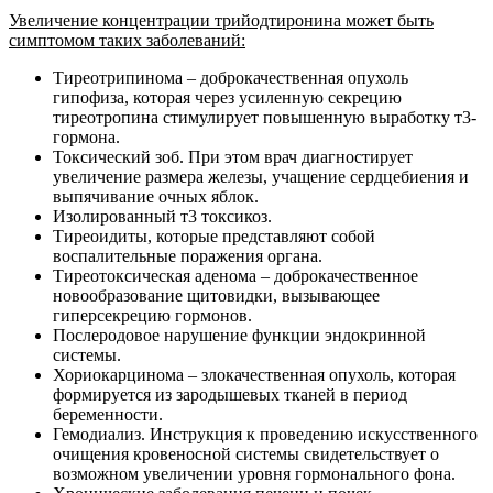
Увеличение концентрации трийодтиронина может быть
симптомом таких заболеваний:
Тиреотрипинома – доброкачественная опухоль
гипофиза, которая через усиленную секрецию
тиреотропина стимулирует повышенную выработку т3-
гормона.
Токсический зоб. При этом врач диагностирует
увеличение размера железы, учащение сердцебиения и
выпячивание очных яблок.
Изолированный т3 токсикоз.
Тиреоидиты, которые представляют собой
воспалительные поражения органа.
Тиреотоксическая аденома – доброкачественное
новообразование щитовидки, вызывающее
гиперсекрецию гормонов.
Послеродовое нарушение функции эндокринной
системы.
Хориокарцинома – злокачественная опухоль, которая
формируется из зародышевых тканей в период
беременности.
Гемодиализ. Инструкция к проведению искусственного
очищения кровеносной системы свидетельствует о
возможном увеличении уровня гормонального фона.