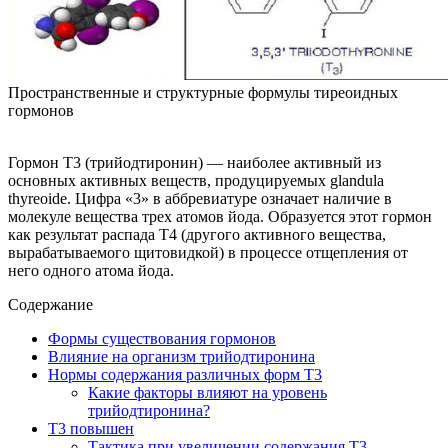
Пространственные и структурные формулы тиреоидных
гормонов
Гормон Т3 (трийодтиронин) — наиболее активный из
основных активных веществ, продуцируемых glandula
thyreoide. Цифра «3» в аббревиатуре означает наличие в
молекуле вещества трех атомов йода. Образуется этот гормон
как результат распада Т4 (другого активного вещества,
вырабатываемого щитовидкой) в процессе отщепления от
него одного атома йода.
Содержание
Формы существования гормонов
Влияние на организм трийодтиронина
Нормы содержания различных форм Т3
Какие факторы влияют на уровень
трийодтиронина?
Т3 повышен
Тактика при увеличении содержания Т3