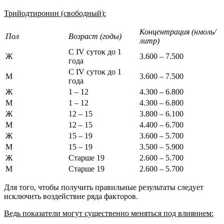
Трийодтиронин (свободный):
Концентрация (нмоль/
Пол
Возраст (годы)
литр)
С IV суток до 1
Ж
3.600 – 7.500
года
С IV суток до 1
М
3.600 – 7.500
года
Ж
1 – 12
4.300 – 6.800
М
1 – 12
4.300 – 6.800
Ж
12 – 15
3.800 – 6.100
М
12 – 15
4.400 – 6.700
Ж
15 – 19
3.600 – 5.700
М
15 – 19
3.500 – 5.900
Ж
Старше 19
2.600 – 5.700
М
Старше 19
2.600 – 5.700
Для того, чтобы получить правильные результаты следует
исключить воздействие ряда факторов.
Ведь показатели могут существенно меняться под влиянием: