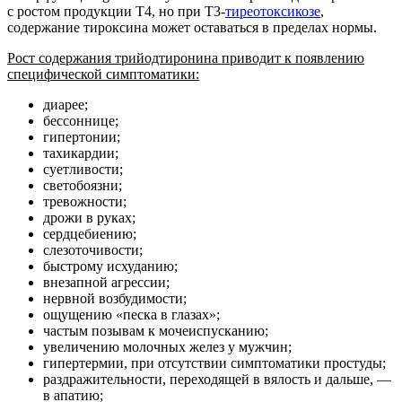
с ростом продукции Т4, но при Т3-
тиреотоксикозе
,
содержание тироксина может оставаться в пределах нормы.
Рост содержания трийодтиронина приводит к появлению
специфической симптоматики:
диарее;
бессоннице;
гипертонии;
тахикардии;
суетливости;
светобоязни;
тревожности;
дрожи в руках;
сердцебиению;
слезоточивости;
быстрому исхуданию;
внезапной агрессии;
нервной возбудимости;
ощущению «песка в глазах»;
частым позывам к мочеиспусканию;
увеличению молочных желез у мужчин;
гипертермии, при отсутствии симптоматики простуды;
раздражительности, переходящей в вялость и дальше, —
в апатию;