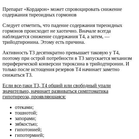
Препарат «Кордарон» может спровоцировать снижение
содержания тиреоидных гормонов
Следует отметить, что падение содержания тиреоидных
гормонов происходит не хаотично. Вначале всегда
наблюдается снижение содержания Т4, а затем, —
трийодтиронина. Этому есть причина.
Активность Т3 десятикратно превышает таковую у Т4,
поэтому при острой потребности в Т3 запускается механизм
периферической конверсии тироксина в трийодтиронин. И
только после истощения резервов Т4 начинает заметно
снижаться Т3.
Если все-таки Т3, Т4 общий или свободный упали
значительно, начинает развиваться симптоматика
гипотиреоза, проявляющаяся:
отеками;
тошнотой;
запорами;
зябкостью;
гипотонией;
гипотермией;