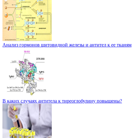
Анализ гормонов щитовидной железы и антител к ее тканям
В каких случаях антитела к тиреоглобулину повышены?