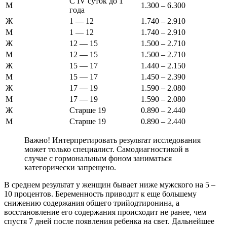
С IV суток до 1
М
1.300 – 6.300
года
Ж
1 — 12
1.740 – 2.910
М
1 — 12
1.740 – 2.910
Ж
12 — 15
1.500 – 2.710
М
12 — 15
1.500 – 2.710
Ж
15 — 17
1.440 – 2.150
М
15 — 17
1.450 – 2.390
Ж
17 — 19
1.590 – 2.080
М
17 — 19
1.590 – 2.080
Ж
Старше 19
0.890 – 2.440
М
Старше 19
0.890 – 2.440
Важно! Интерпретировать результат исследования
может только специалист. Самодиагностикой в
случае с гормональным фоном заниматься
категорически запрещено.
В среднем результат у женщин бывает ниже мужского на 5 –
10 процентов. Беременность приводит к еще большему
снижению содержания общего трийодтиронина, а
восстановление его содержания происходит не ранее, чем
спустя 7 дней после появления ребенка на свет. Дальнейшее