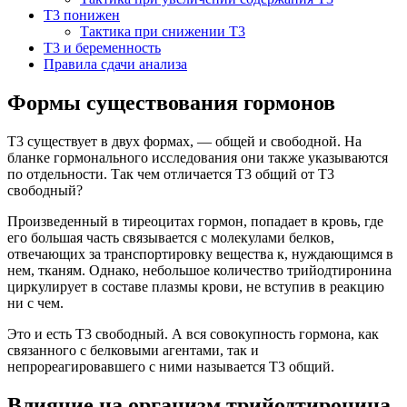
Т3 понижен
Тактика при снижении Т3
Т3 и беременность
Правила сдачи анализа
Формы существования гормонов
Т3 существует в двух формах, — общей и свободной. На
бланке гормонального исследования они также указываются
по отдельности. Так чем отличается Т3 общий от Т3
свободный?
Произведенный в тиреоцитах гормон, попадает в кровь, где
его большая часть связывается с молекулами белков,
отвечающих за транспортировку вещества к, нуждающимся в
нем, тканям. Однако, небольшое количество трийодтиронина
циркулирует в составе плазмы крови, не вступив в реакцию
ни с чем.
Это и есть Т3 свободный. А вся совокупность гормона, как
связанного с белковыми агентами, так и
непрореагировавшего с ними называется Т3 общий.
Влияние на организм трийодтиронина