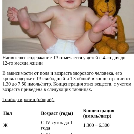
Наивысшее содержание Т3 отмечается у детей с 4-го дня до
12-го месяца жизни
В зависимости от пола и возраста здорового человека, его
кровь содержит Т3 свободный и Т3 общий в концентрации от
1.30 до 7.50 нмоль/литр. Концентрация этих веществ, с учетом
возраста приведена в следующих таблицах.
Трийодтиронин (общий):
Концентрация
Пол
Возраст (годы)
(нмоль/литр)
С IV суток до 1
Ж
1.300 – 6.300
года