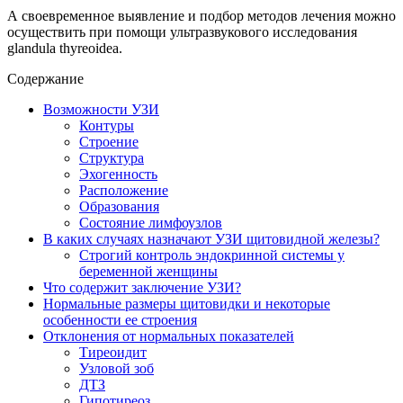
А своевременное выявление и подбор методов лечения можно
осуществить при помощи ультразвукового исследования
glandula thyreoidea.
Содержание
Возможности УЗИ
Контуры
Строение
Структура
Эхогенность
Расположение
Образования
Состояние лимфоузлов
В каких случаях назначают УЗИ щитовидной железы?
Строгий контроль эндокринной системы у
беременной женщины
Что содержит заключение УЗИ?
Нормальные размеры щитовидки и некоторые
особенности ее строения
Отклонения от нормальных показателей
Тиреоидит
Узловой зоб
ДТЗ
Гипотиреоз