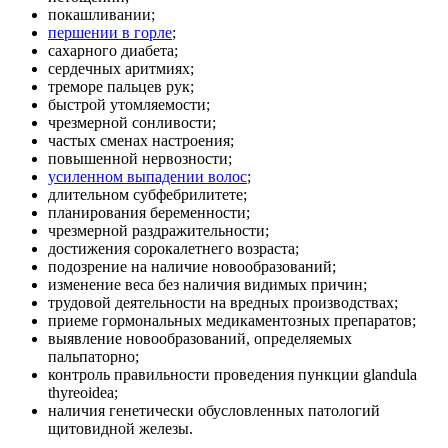
покашливании;
першении в горле
;
сахарного диабета;
сердечных аритмиях;
треморе пальцев рук;
быстрой утомляемости;
чрезмерной сонливости;
частых сменах настроения;
повышенной нервозности;
усиленном выпадении волос
;
длительном субфебрилитете;
планирования беременности;
чрезмерной раздражительности;
достижения сорокалетнего возраста;
подозрение на наличие новообразований;
изменение веса без наличия видимых причин;
трудовой деятельности на вредных производствах;
приеме гормональных медикаментозных препаратов;
выявление новообразований, определяемых
пальпаторно;
контроль правильности проведения пункции glandula
thyreoidea;
наличия генетически обусловленных патологий
щитовидной железы.