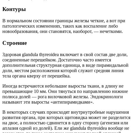
Контуры
В нормальном состоянии границы железы четкие, а вот при
патологических изменениях, таких как воспаление либо
новообразования, они становятся, наоборот, — нечеткими.
Строение
Здоровая glandula thyreoidea включает в свой состав две доли,
соединенные перешейком. Достаточно часто имеется
дополнительная структурная единица, в виде пирамидальной
доли, местом расположения которой служит средняя линия
тела органа кверху от перешейка.
Иногда встречаются небольшие выросты ткани, в длину не
превышающие 10 мм. Они тянуться по направлению нижние
полюса долей — рога вилочковой железы. Эндокринологи
называют эти выросты «антипирамидками».
В некоторых случаях происходят внутриутробные нарушения
развития органа, при которых щитовидка может не разделится
на двое, а полностью сдвинется в одну сторону (агенезия или
аплазия одной из долей). Ели же glandula thyreoidea вообще не