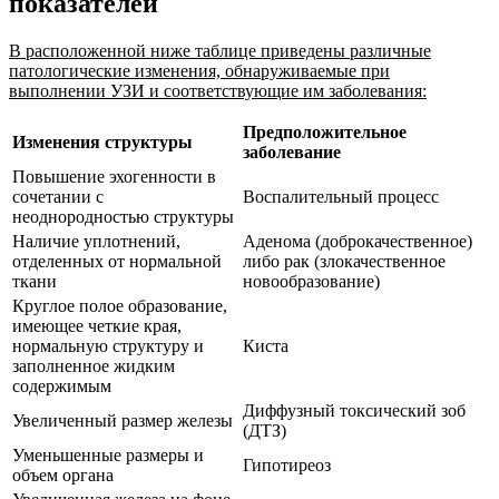
показателей
В расположенной ниже таблице приведены различные
патологические изменения, обнаруживаемые при
выполнении УЗИ и соответствующие им заболевания:
Предположительное
Изменения структуры
заболевание
Повышение эхогенности в
сочетании с
Воспалительный процесс
неоднородностью структуры
Наличие уплотнений,
Аденома (доброкачественное)
отделенных от нормальной
либо рак (злокачественное
ткани
новообразование)
Круглое полое образование,
имеющее четкие края,
нормальную структуру и
Киста
заполненное жидким
содержимым
Диффузный токсический зоб
Увеличенный размер железы
(ДТЗ)
Уменьшенные размеры и
Гипотиреоз
объем органа