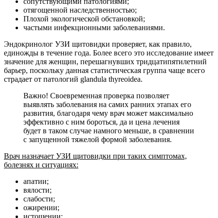
сопутствующими патологиями;
отягощенной наследственностью;
Плохой экологической обстановкой;
частыми инфекционными заболеваниями.
Эндокринолог УЗИ щитовидки проверяет, как правило,
единожды в течение года. Более всего это исследование имеет
значение для женщин, перешагнувших тридцатипятилетний
барьер, поскольку данная статистическая группа чаще всего
страдает от патологий glandula thyreoidea.
Важно! Своевременная проверка позволяет
выявлять заболевания на самих ранних этапах его
развития, благодаря чему врач может максимально
эффективно с ним бороться, да и цена лечения
будет в таком случае намного меньше, в сравнении
с запущенной тяжелой формой заболевания.
Врач назначает УЗИ щитовидки при таких симптомах,
болезнях и ситуациях:
апатии;
вялости;
слабости;
ожирении;
истощении;