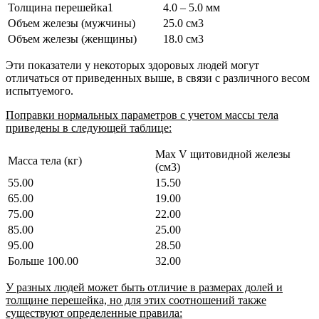
Толщина перешейка1
4.0 – 5.0 мм
Объем железы (мужчины)
25.0 см3
Объем железы (женщины)
18.0 см3
Эти показатели у некоторых здоровых людей могут
отличаться от приведенных выше, в связи с различного весом
испытуемого.
Поправки нормальных параметров с учетом массы тела
приведены в следующей таблице:
Max V щитовидной железы
Масса тела (кг)
(см3)
55.00
15.50
65.00
19.00
75.00
22.00
85.00
25.00
95.00
28.50
Больше 100.00
32.00
У разных людей может быть отличие в размерах долей и
толщине перешейка, но для этих соотношений также
существуют определенные правила: