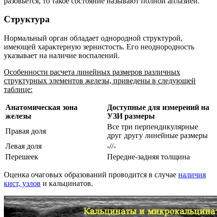
разовьется, то такое состояние называют полной аплазией.
Структура
Нормальный орган обладает однородной структурой,
имеющей характерную зернистость. Его неоднородность
указывает на наличие воспалений.
Особенности расчета линейных размеров различных
структурных элементов железы, приведены в следующей
таблице:
Анатомическая зона
Доступные для измерений на
железы
УЗИ размеры
Все три перпендикулярные
Правая доля
друг другу линейные размеры
Левая доля
-//-
Перешеек
Передне-задняя толщина
Оценка очаговых образований проводится в случае
наличия
кист, узлов
и кальцинатов.