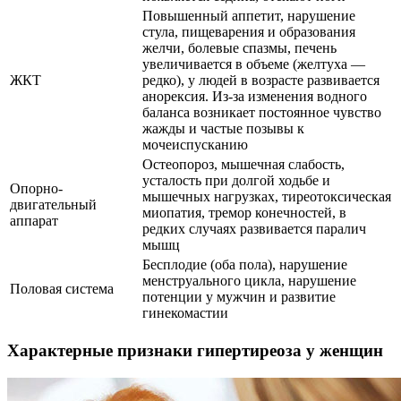
Повышенный аппетит, нарушение
стула, пищеварения и образования
желчи, болевые спазмы, печень
увеличивается в объеме (желтуха —
ЖКТ
редко), у людей в возрасте развивается
анорексия. Из-за изменения водного
баланса возникает постоянное чувство
жажды и частые позывы к
мочеиспусканию
Остеопороз, мышечная слабость,
усталость при долгой ходьбе и
Опорно-
мышечных нагрузках, тиреотоксическая
двигательный
миопатия, тремор конечностей, в
аппарат
редких случаях развивается паралич
мышц
Бесплодие (оба пола), нарушение
менструального цикла, нарушение
Половая система
потенции у мужчин и развитие
гинекомастии
Характерные признаки гипертиреоза у женщин