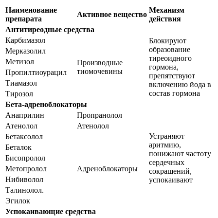
Наименование
Механизм
Активное вещество
препарата
действия
Антитиреодные средства
Карбимазол
Блокируют
образование
Мерказолил
тиреоидного
Метизол
Производные
гормона,
тиомочевины
Пропилтиоурацил
препятствуют
Тиамазол
включению йода в
состав гормона
Тирозол
Бета-адреноблокаторы
Анаприлин
Пропранолол
Атенолол
Атенолол
Устраняют
Бетаксолол
аритмию,
Беталок
понижают частоту
Бисопролол
сердечных
Метопролол
Адреноблокаторы
сокращений,
Нибиволол
успокаивают
Талинолол.
Эгилок
Успокаивающие средства