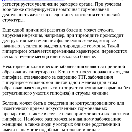
регистрируется увеличение размеров органа. При узловом
зобе также стимулируется избыточная гормональная
деятельность железы в следствии уплотнения ее тканевой
структуры.
Еще одной причиной развития болезни может служить
вирусная инфекция, например, при тиреоидите происходит
деструктивные изменения фолликулов железы, которые
начинают усиленно выделять тироидные гормоны. Такой
гипертиреоз отмечается временным характером, переносится
легко в течение месяца или несколько больше.
Некоторые онкологические заболевания являются причиной
образования гипертиреоза. К таким относят поражения отдела
гипофиза, отвечающего за секрецию ТТГ, заболевания
гипертиреозом аденомой щитовидной железы (при этом
образовавшаяся опухоль синтезирует тиреоидные гормоны без
регулятивного участия гипофиза) и струмы яичника.
Болезнь может быть в следствии не контролированного или
избыточного приема искусственных гормональных
препаратов, а также в случае невосприимчивости их клетками
гипофиза. Наиболее расположены к данному заболеванию
женщины, а также люди у которых близкие родственники
имели в анамнезе подобные патологии и лица с