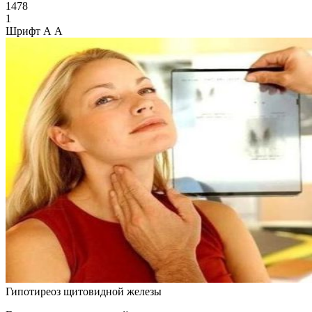
1478
1
Шрифт
А
А
Гипотиреоз щитовидной железы