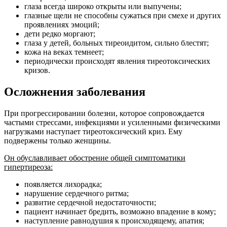
глаза всегда широко открыты или выпучены;
глазные щели не способны сужаться при смехе и других
проявлениях эмоций;
дети редко моргают;
глаза у детей, больных тиреоидитом, сильно блестят;
кожа на веках темнеет;
периодически происходят явления тиреотоксических
кризов.
Осложнения заболевания
При прогрессировании болезни, которое сопровождается
частыми стрессами, инфекциями и усиленными физическими
нагрузками наступает тиреотоксический криз. Ему
подвержены только женщины.
Он обуславливает обострение общей симптоматики
гипертиреоза:
появляется лихорадка;
нарушение сердечного ритма;
развитие сердечной недостаточности;
пациент начинает бредить, возможно впадение в кому;
наступление равнодушия к происходящему, апатия;