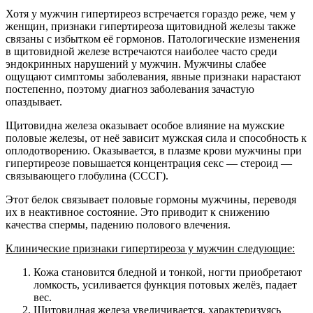
Хотя у мужчин гипертиреоз встречается гораздо реже, чем у
женщин, признаки гипертиреоза щитовидной железы также
связаны с избытком её гормонов. Патологические изменения
в щитовидной железе встречаются наиболее часто среди
эндокринных нарушений у мужчин. Мужчины слабее
ощущают симптомы заболевания, явные признаки нарастают
постепенно, поэтому диагноз заболевания зачастую
опаздывает.
Щитовидна железа оказывает особое влияние на мужские
половые железы, от неё зависит мужская сила и способность к
оплодотворению. Оказывается, в плазме крови мужчины при
гипертиреозе повышается концентрация секс — стероид —
связывающего глобулина (СССГ).
Этот белок связывает половые гормоны мужчины, переводя
их в неактивное состояние. Это приводит к снижению
качества спермы, падению полового влечения.
Клинические признаки гипертиреоза у мужчин следующие:
Кожа становится бледной и тонкой, ногти приобретают
ломкость, усиливается функция потовых желёз, падает
вес.
Щитовидная железа увеличивается, характеризуясь