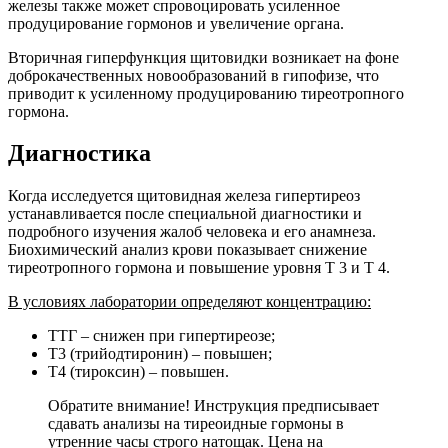
железы также может спровоцировать усиленное
продуцирование гормонов и увеличение органа.
Вторичная гиперфункция щитовидки возникает на фоне
доброкачественных новообразований в гипофизе, что
приводит к усиленному продуцированию тиреотропного
гормона.
Диагностика
Когда исследуется щитовидная железа гипертиреоз
устанавливается после специальной диагностики и
подробного изучения жалоб человека и его анамнеза.
Биохимический анализ крови показывает снижение
тиреотропного гормона и повышение уровня Т 3 и Т 4.
В условиях лаборатории определяют концентрацию:
ТТГ – снижен при гипертиреозе;
Т3 (трийодтиронин) – повышен;
Т4 (тироксин) – повышен.
Обратите внимание! Инструкция предписывает
сдавать анализы на тиреоидные гормоны в
утренние часы строго натощак. Цена на