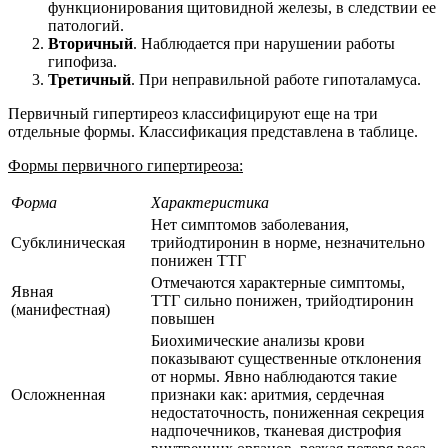
функционирования щитовидной железы, в следствии ее
патологий.
Вторичный
. Наблюдается при нарушении работы
гипофиза.
Третичный
. При неправильной работе гипоталамуса.
Первичный гипертиреоз классифицируют еще на три
отдельные формы. Классификация представлена в таблице.
Формы первичного гипертиреоза:
Форма
Характеристика
Нет симптомов заболевания,
Субклиническая
трийодтиронин в норме, незначительно
понижен ТТГ
Отмечаются характерные симптомы,
Явная
ТТГ сильно понижен, трийодтиронин
(манифестная)
повышен
Биохимические анализы крови
показывают существенные отклонения
от нормы. Явно наблюдаются такие
Осложненная
признаки как: аритмия, сердечная
недостаточность, пониженная секреция
надпочечников, тканевая дистрофия