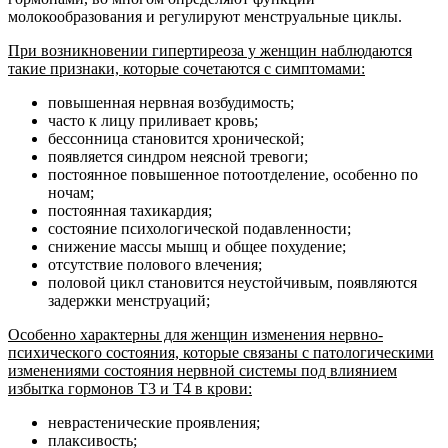
молокообразования и регулируют менструальные циклы.
При возникновении гипертиреоза у женщин наблюдаются
такие признаки, которые сочетаются с симптомами:
повышенная нервная возбудимость;
часто к лицу приливает кровь;
бессонница становится хронической;
появляется синдром неясной тревоги;
постоянное повышенное потоотделение, особенно по
ночам;
постоянная тахикардия;
состояние психологической подавленности;
снижение массы мышц и общее похудение;
отсутствие полового влечения;
половой цикл становится неустойчивым, появляются
задержки менструаций;
Особенно характерны для женщин изменения нервно-
психического состояния, которые связаны с патологическими
изменениями состояния нервной системы под влиянием
избытка гормонов Т3 и Т4 в крови:
неврастенические проявления;
плаксивость;