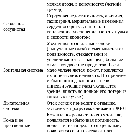
мелкая дрожь в конечностях (легкий
тремор)
Сердечная недостаточность, аритмия,
тахикардия, мерцательные изменения
Сердечно-
сердечного ритма, гипо- или
сосудистая
гипертония, увеличение частоты пульса
и скорости кровотока
Увеличиваются глазные яблоки
(выпученные глаза) и уменьшается их
подвижность, отекают веки и
увеличивается глазная щель, больные
отмечают двоение предметов. Глаза
Зрительная система
мало увлажняются, режут, появляется
излишняя слезоточивость. По причине
избыточного давления на нервы
иннервирующие глаза ухудшается
зрение, вплоть до полной его потери (в
сложных случаях)
Дыхательная
Отек легких приводит к отдышке,
система
застойным процессам, снижается ЖЕЛ
Кожные покровы становятся тоньше,
Кожа и ее
появляется избыточная потливость,
производные
волосы и ногти делаются хрупкими,
появляется седина, отекают ноги