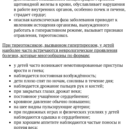
щитовидной железы в крови, обуславливает нарушения
в работе внутренних органов, особенно почек и печени,
страдает сердце;
опасная кахексическая фаза заболевания приводит к
явлениям истощения организма, вынужденного
работать в гиперактивном режиме, вызывает признаки
отравления, тиреотоксикоз.
При тиреотоксикозе, вызванном гипертиреозом, у детей
наиболее часто встречаются неврологические проявления
болезни, которые многообразны по формам:
у детей часто возникают немотивированные приступы
ярости и гнева;
наблюдается постоянная возбуждённость;
дети плохо спят по ночам, сонливы в течение дня;
наблюдается дрожание пальцев рук и кистей;
при закрытых глазах дрожат веки;
постоянное учащённое сердцебиение;
кровяное давление обычно повышено;
на шее видны пульсирующие артерии;
при подвижных играх и физических усилиях у детей
наблюдаются одышка и сердцебиение;
при хорошем аппетите наблюдаются частые поносы и
потеря веса;