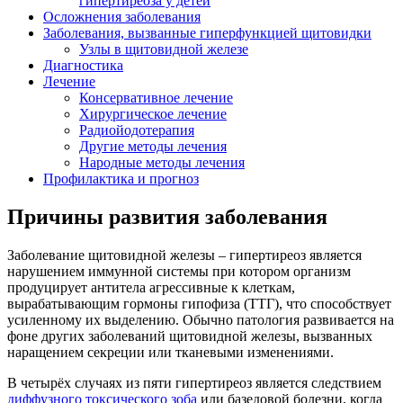
гипертиреоза у детей
Осложнения заболевания
Заболевания, вызванные гиперфункцией щитовидки
Узлы в щитовидной железе
Диагностика
Лечение
Консервативное лечение
Хирургическое лечение
Радиойодотерапия
Другие методы лечения
Народные методы лечения
Профилактика и прогноз
Причины развития заболевания
Заболевание щитовидной железы – гипертиреоз является
нарушением иммунной системы при котором организм
продуцирует антитела агрессивные к клеткам,
вырабатывающим гормоны гипофиза (ТТГ), что способствует
усиленному их выделению. Обычно патология развивается на
фоне других заболеваний щитовидной железы, вызванных
наращением секреции или тканевыми изменениями.
В четырёх случаях из пяти гипертиреоз является следствием
диффузного токсического зоба
или базедовой болезни, когда