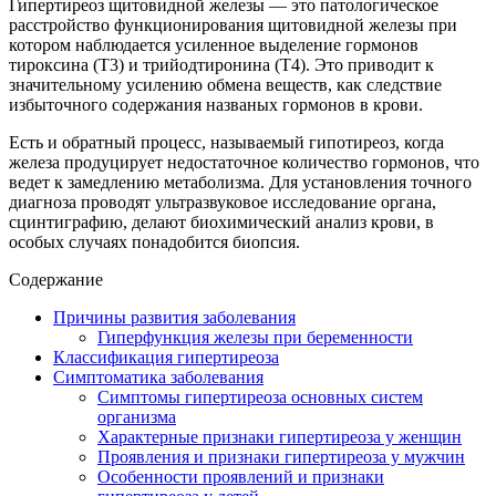
Гипертиреоз щитовидной железы — это патологическое
расстройство функционирования щитовидной железы при
котором наблюдается усиленное выделение гормонов
тироксина (Т3) и трийодтиронина (Т4). Это приводит к
значительному усилению обмена веществ, как следствие
избыточного содержания названых гормонов в крови.
Есть и обратный процесс, называемый гипотиреоз, когда
железа продуцирует недостаточное количество гормонов, что
ведет к замедлению метаболизма. Для установления точного
диагноза проводят ультразвуковое исследование органа,
сцинтиграфию, делают биохимический анализ крови, в
особых случаях понадобится биопсия.
Содержание
Причины развития заболевания
Гиперфункция железы при беременности
Классификация гипертиреоза
Симптоматика заболевания
Симптомы гипертиреоза основных систем
организма
Характерные признаки гипертиреоза у женщин
Проявления и признаки гипертиреоза у мужчин
Особенности проявлений и признаки