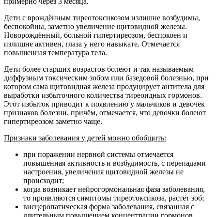
примерно через 3 месяца.
Дети с врождённым тиреотоксикозом излишне возбудимы,
беспокойны, заметно увеличение щитовидной железы.
Новорождённый, больной гипертиреозом, беспокоен и
излишне активен, глаза у него навыкате. Отмечается
повышенная температура тела.
Дети более старших возрастов болеют и так называемым
диффузным токсическим зобом или базедовой болезнью, при
котором сама щитовидная железа продуцирует антитела для
выработки избыточного количества тиреоидных гормонов.
Этот избыток приводит к появлению у мальчиков и девочек
признаков болезни, причём, отмечается, что девочки болеют
гипертиреозом заметно чаще.
Признаки заболевания у детей можно обобщить:
при поражении нервной системы отмечается
повышенная активность и возбудимость, с перепадами
настроения, увеличения щитовидной железы не
происходит;
когда возникает нейрогормональная фаза заболевания,
то проявляются симптомы тиреотоксикоза, растёт зоб;
висцеропатическая форма заболевания, связанная с
длительным повышением концентрации гормонов