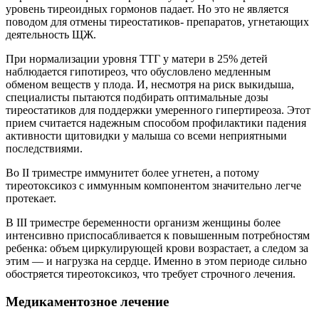
уровень тиреоидных гормонов падает. Но это не является
поводом для отмены тиреостатиков- препаратов, угнетающих
деятельность ЩЖ.
При нормализации уровня ТТГ у матери в 25% детей
наблюдается гипотиреоз, что обусловлено медленным
обменом веществ у плода. И, несмотря на риск выкидыша,
специалисты пытаются подбирать оптимальные дозы
тиреостатиков для поддержки умеренного гипертиреоза. Этот
прием считается надежным способом профилактики падения
активности щитовидки у малыша со всеми неприятными
последствиями.
Во II триместре иммунитет более угнетен, а потому
тиреотоксикоз с иммунным компонентом значительно легче
протекает.
В III триместре беременности организм женщины более
интенсивно приспосабливается к повышенным потребностям
ребенка: объем циркулирующей крови возрастает, а следом за
этим — и нагрузка на сердце. Именно в этом периоде сильно
обостряется тиреотоксикоз, что требует строчного лечения.
Медикаментозное лечение