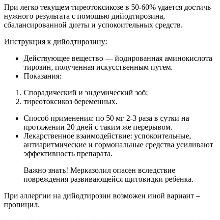
При легко текущем тиреотоксикозе в 50-60% удается достичь
нужного результата с помощью дийодтирозина,
сбалансированной диеты и успокоительных средств.
Инструкция к дийодтирозину:
Действующее вещество — йодированная аминокислота
тирозин, полученная искусственным путем.
Показания:
Спорадический и эндемический зоб;
тиреотоксикоз беременных.
Способ применения: по 50 мг 2-3 раза в сутки на
протяжении 20 дней с таким же перерывом.
Лекарственное взаимодействие: успокоительные,
антиаритмические и гормональные средства усиливают
эффективность препарата.
Важно знать! Мерказолил опасен вследствие
повреждения развивающейся щитовидки ребенка.
При аллергии на дийодтирозин возможен иной вариант –
пропицил.