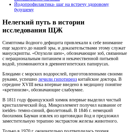
Йодопрофилактика- шаг на встречу здоровому
будущему
Нелегкий путь в истории
исследования ЩЖ
Симптомы йодного дефицита привлекали к себе внимание
еще задолго до нашей эры, и доказательствами этому служат
манускрипты. «Опухоли шеи», обозначающие зоб, связанные
с нерациональным питанием и некачественной питьевой
водой, упоминаются в древнеегипетских папирусах.
Блюдами с морских водорослей, приготовленными своими
руками, успешно
лечили гипотиреоз
китайские доктора. В
середине ХVIII века впервые введено в медицину понятие
«кретинизм», обозначающие слабоумие.
В 1811 году французский химик впервые выделил чистый
кристаллический йод. Микроэлемент получил название от
ioeides- темно-синий, фиолетовый. В 1846 г. немецкий
биохимик Бауман извлек из щитовидки йод и предложил
заместительную терапию экстрактом железы животного.
Только в 1970 г. окончательно подтвердилась теория