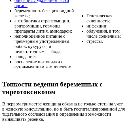
операция с удалением части
органа
;
беременность без щитовидной
железы;
Генетическая
антибиотики стрептомицин,
склонность;
эритромицин, гормоны,
инфекции;
препараты лития, амиодарон;
облучения, в том
неполноценное питание с
числе солнечные;
чрезмерным употреблением
стрессы.
бобов, кукурузы, и
недостаточным — йода;
голодание;
воспаление щитовидки с
аутоиммунным компонентом.
Тонкости ведения беременных с
тиреотоксикозом
В первом триместре женщина обязана не только стать на учет
в женскую консультацию, но и быть госпитализированной для
тщательного обследования и определения возможности
вынашивать ребенка.