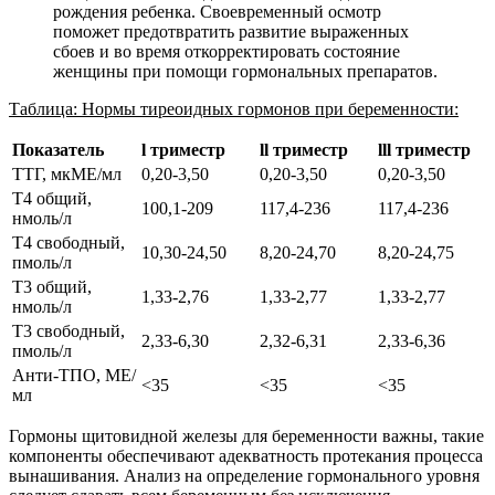
рождения ребенка. Своевременный осмотр
поможет предотвратить развитие выраженных
сбоев и во время откорректировать состояние
женщины при помощи гормональных препаратов.
Таблица: Нормы тиреоидных гормонов при беременности:
Показатель
l триместр
ll триместр
lll триместр
ТТГ, мкМЕ/мл
0,20-3,50
0,20-3,50
0,20-3,50
Т4 общий,
100,1-209
117,4-236
117,4-236
нмоль/л
Т4 свободный,
10,30-24,50
8,20-24,70
8,20-24,75
пмоль/л
Т3 общий,
1,33-2,76
1,33-2,77
1,33-2,77
нмоль/л
Т3 свободный,
2,33-6,30
2,32-6,31
2,33-6,36
пмоль/л
Анти-ТПО, МЕ/
<35
<35
<35
мл
Гормоны щитовидной железы для беременности важны, такие
компоненты обеспечивают адекватность протекания процесса
вынашивания. Анализ на определение гормонального уровня