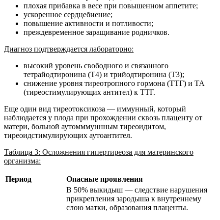
плохая прибавка в весе при повышенном аппетите;
ускоренное сердцебиение;
повышение активности и потливости;
преждевременное заращивание родничков.
Диагноз подтверждается лабораторно:
высокий уровень свободного и связанного
тетрайодтиронина (Т4) и трийодтиронина (Т3);
снижение уровня тиреотропного гормона (ТТГ) и ТА
(тиреостимулирующих антител) к ТТГ.
Еще один вид тиреотоксикоза — иммунный, который
наблюдается у плода при прохождении сквозь плаценту от
матери, больной аутомммуннным тиреоидитом,
тиреоидстимулирующих аутоантител.
Таблица 3: Осложнения гипертиреоза для материнского
организма:
Период
Опасные проявления
В 50% выкидыш — следствие нарушения
прикрепления зародыша к внутреннему
слою матки, образования плаценты.