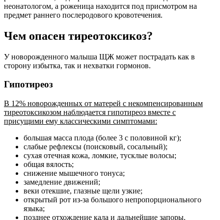
неонатологом, а роженица находится под присмотром на
предмет раннего послеродового кровотечения.
Чем опасен тиреотоксикоз?
У новорожденного малыша ЩЖ может пострадать как в
сторону избытка, так и нехватки гормонов.
Гипотиреоз
В 12% новорожденных от матерей с некомпенсированным
тиреотоксикозом наблюдается гипотиреоз вместе с
присущими ему классическими симптомами:
большая масса плода (более 3 с половиной кг);
слабые рефлексы (поисковый, сосальный);
сухая отечная кожа, ломкие, тусклые волосы;
общая вялость;
снижение мышечного тонуса;
замедление движений;
веки отекшие, глазные щели узкие;
открытый рот из-за большого непропорционального
языка;
позднее отхождение кала и дальнейшие запоры.