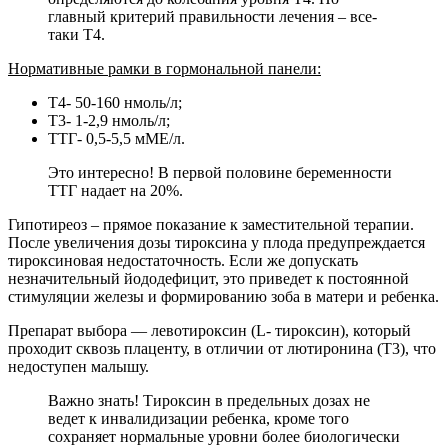
главный критерий правильности лечения – все-
таки Т4.
Нормативные рамки в гормональной панели:
Т4- 50-160 нмоль/л;
Т3- 1-2,9 нмоль/л;
ТТГ- 0,5-5,5 мМЕ/л.
Это интересно! В первой половине беременности
ТТГ надает на 20%.
Гипотиреоз – прямое показание к заместительной терапии.
После увеличения дозы тироксина у плода предупреждается
тироксиновая недостаточность. Если же допускать
незначительный йододефицит, это приведет к постоянной
стимуляции железы и формированию зоба в матери и ребенка.
Препарат выбора — левотироксин (L- тироксин), который
проходит сквозь плаценту, в отличии от лютиронина (Т3), что
недоступен малышу.
Важно знать! Тироксин в предельных дозах не
ведет к инвалидизации ребенка, кроме того
сохраняет нормальные уровни более биологически