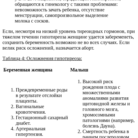
обращаются к гинекологу с такими проблемами:
невозможность зачать ребенка, отсутствие
менструации, самопроизвольное выделение
молока с сосков.
Если, несмотря на низкий уровень тиреоидных гормонов, при
тяжелом течении гипотиреоза женщине удается забеременеть,
сохранить беременность возможно не во всех случаях. Если
велик риск осложнений, назначается аборт.
Таблица 4: Осложнения гипотиреоза:
Беременная женщина
Малыш
Высокий риск
рождения плода с
Преждевременные роды
множественными
в результате отслойки
аномалиями развития
плаценты.
щитовидной железы и
Вагинальные
головного мозга,
кровотечения.
хромосомными
Гестационный сахарный
патологиями (например,
диабет.
болезнь Дауна).
Артериальная
Смертность ребенка в
гипертензия.
раннем послеродовом