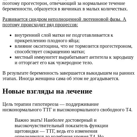
поэтому прогестерон, отвечающий за нормальное течение
беременности, образуется в яичниках в малых количествах.
Развивается синдром неполноценной лютеиновой фазы. А
поэтому происходит ряд процессов:
внутренний слой матки не подготавливается к
прикреплению плодного яйца;
влияние окситоцина, что не тормозится прогестероном,
способствует сокращению матки;
местный иммунитет вырабатывает антитела к зародышу
и отторгает его как чужеродное тело.
В результате беременность завершается выкидышем на ранних
этапах. Иногда женщина сама об этом не догадывается.
Новые взгляды на лечение
Цель терапии гипотиреоза — поддерживание
низконормального ТТГ и высоконормального свободного Т4.
Важно знать! Наиболее достоверный и
высокочувствительный показатель функции
щитовидки — ТТГ, ведь его изменения
определяются до колебания уровня Т4. Но