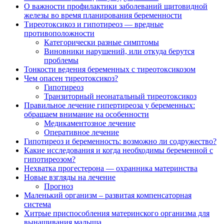
О важности профилактики заболеваний щитовидной
железы во время планирования беременности
Тиреотоксикоз и гипотиреоз — вредные
противоположности
Категорически разные симптомы
Виновники нарушений, или откуда берутся
проблемы
Тонкости ведения беременных с тиреотоксикозом
Чем опасен тиреотоксикоз?
Гипотиреоз
Транзиторный неонатальный тиреотоксикоз
Правильное лечение гипертиреоза у беременных:
обращаем внимание на особенности
Медикаментозное лечение
Оперативное лечение
Гипотиреоз и беременность: возможно ли содружество?
Какие исследования и когда необходимы беременной с
гипотиреозом?
Нехватка прогестерона — охранника материнства
Новые взгляды на лечение
Прогноз
Маленький организм – развитая компенсаторная
система
Хитрые приспособления материнского организма для
вынашивания малыша