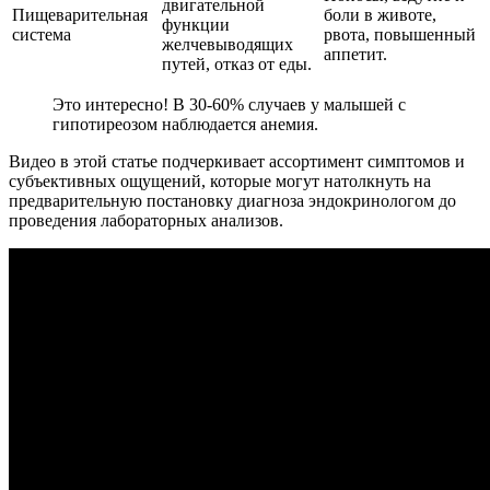
двигательной
Пищеварительная
боли в животе,
функции
система
рвота, повышенный
желчевыводящих
аппетит.
путей, отказ от еды.
Это интересно! В 30-60% случаев у малышей с
гипотиреозом наблюдается анемия.
Видео в этой статье подчеркивает ассортимент симптомов и
субъективных ощущений, которые могут натолкнуть на
предварительную постановку диагноза эндокринологом до
проведения лабораторных анализов.