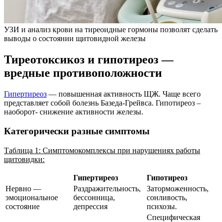
УЗИ и анализ крови на тиреоидные гормоны позволят сделать
выводы о состоянии щитовидной железы
Тиреотоксикоз и гипотиреоз —
вредные противоположности
Гипертиреоз
— повышенная активность ЩЖ. Чаще всего
представляет собой болезнь Базеда-Грейвса. Гипотиреоз –
наоборот- снижение активности железы.
Категорически разные симптомы
Таблица 1: Симптомокомплексы при нарушениях работы
щитовидки:
Гипертиреоз
Гипотиреоз
Нервно —
Раздражительность,
Заторможенность,
эмоциональное
бессонница,
сонливость,
состояние
депрессия
психозы.
Специфическая