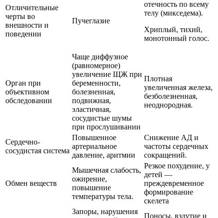
отечность по всему
Отличительные
телу (микседема).
черты во
Пучеглазие
внешности и
Хриплый, тихий,
поведении
монотонный голос.
Чаще диффузное
(равномерное)
увеличение ЩЖ при
Плотная
Орган при
беременности,
увеличенная железа,
объективном
болезненная,
безболезненная,
обследовании
подвижная,
неоднородная.
эластичная,
сосудистые шумы
при прослушивании
Повышенное
Снижение АД и
Сердечно-
артериальное
частоты сердечных
сосудистая система
давление, аритмии
сокращений.
Резкое похудение, у
Мышечная слабость,
детей —
ожирение,
Обмен веществ
преждевременное
повышение
формирование
температуры тела.
скелета
Запоры, нарушения
Поносы, вздутие и