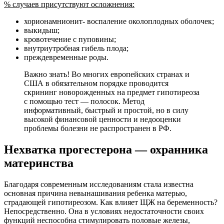
% случаев присутствуют осложнения:
хорионамнионит- воспаление околоплодных оболочек;
выкидыш;
кровотечение с пуповины;
внутриутробная гибель плода;
преждевременные роды.
Важно знать! Во многих европейских странах и
США в обязательном порядке проводится
скрининг новорожденных на предмет гипотиреоза
с помощью тест — полосок. Метод
информативный, быстрый и простой, но в силу
высокой финансовой ценности и недооценки
проблемы болезни не распространен в РФ.
Нехватка прогестерона — охранника
материнства
Благодаря современным исследованиям стала известна
основная причина невынашивания ребенка матерью,
страдающей гипотиреозом. Как влияет ЩЖ на беременность?
Непосредственно. Она в условиях недостаточности своих
функций неспособна стимулировать половые железы,