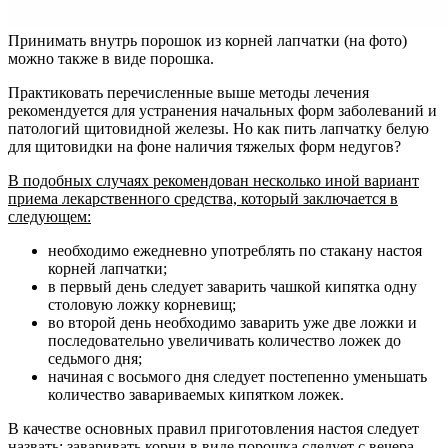
Принимать внутрь порошок из корней лапчатки (на фото)
можно также в виде порошка.
Практиковать перечисленные выше методы лечения
рекомендуется для устранения начальных форм заболеваний и
патологий щитовидной железы. Но как пить лапчатку белую
для щитовидки на фоне наличия тяжелых форм недугов?
В подобных случаях рекомендован несколько иной вариант
приема лекарственного средства, который заключается в
следующем:
необходимо ежедневно употреблять по стакану настоя
корней лапчатки;
в первый день следует заварить чашкой кипятка одну
столовую ложку корневищ;
во второй день необходимо заварить уже две ложки и
последовательно увеличивать количество ложек до
седьмого дня;
начиная с восьмого дня следует постепенно уменьшать
количество завариваемых кипятком ложек.
В качестве основных правил приготовления настоя следует
назвать: заваривать корни в виде порошка следует с вечера,