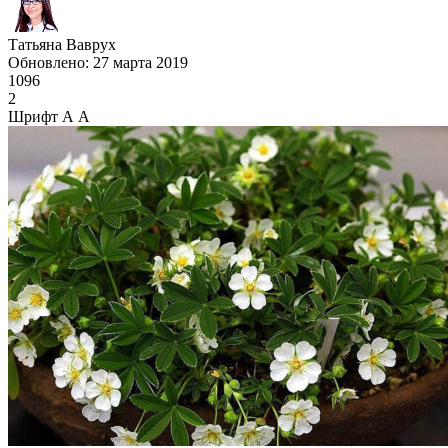
Татьяна Ваврух
Обновлено: 27 марта 2019
1096
2
Шрифт
А
А