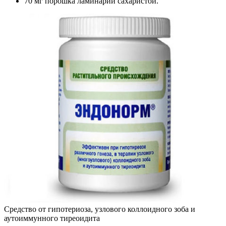
70 мг порошка ламинарии сахаристой.
Средство от гипотериоза, узлового коллоидного зоба и
аутоиммунного тиреоидита