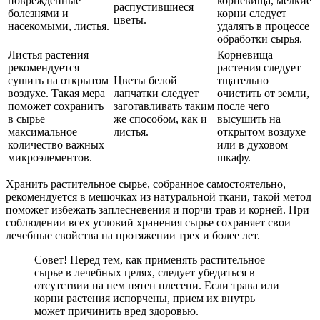
поврежденные
корневища, мелкие
распустившиеся
болезнями и
корни следует
цветы.
насекомыми, листья.
удалять в процессе
обработки сырья.
Листья растения
Корневища
рекомендуется
растения следует
сушить на открытом
Цветы белой
тщательно
воздухе. Такая мера
лапчатки следует
очистить от земли,
поможет сохранить
заготавливать таким
после чего
в сырье
же способом, как и
высушить на
максимальное
листья.
открытом воздухе
количество важных
или в духовом
микроэлементов.
шкафу.
Хранить растительное сырье, собранное самостоятельно,
рекомендуется в мешочках из натуральной ткани, такой метод
поможет избежать заплесневения и порчи трав и корней. При
соблюдении всех условий хранения сырье сохраняет свои
лечебные свойства на протяжении трех и более лет.
Совет! Перед тем, как применять растительное
сырье в лечебных целях, следует убедиться в
отсутствии на нем пятен плесени. Если трава или
корни растения испорчены, прием их внутрь
может причинить вред здоровью.