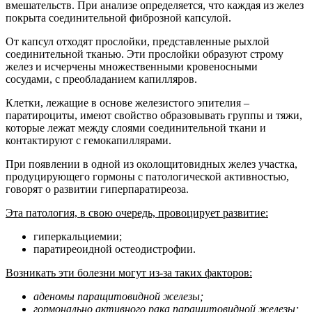
вмешательств. При анализе определяется, что каждая из желез
покрыта соединительной фиброзной капсулой.
От капсул отходят прослойки, представленные рыхлой
соединительной тканью. Эти прослойки образуют строму
желез и исчерчены множественными кровеносными
сосудами, с преобладанием капилляров.
Клетки, лежащие в основе железистого эпителия –
паратироциты, имеют свойство образовывать группы и тяжи,
которые лежат между слоями соединительной ткани и
контактируют с гемокапиллярами.
При появлении в одной из околощитовидных желез участка,
продуцирующего гормоны с патологической активностью,
говорят о развитии гиперпаратиреоза.
Эта патология, в свою очередь, провоцирует развитие:
гиперкальциемии;
паратиреоидной остеодистрофии.
Возникать эти болезни могут из-за таких факторов:
аденомы паращитовидной железы;
гормонально активного рака паращитовидной железы;