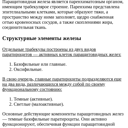
Паращитовидная железа является паренхиматозным органом,
имеющим трабекулярое строение. Паренхима представлена
эпителиальными клетками, которые образуют тяжи, а
пространство между ними заполняет, щедро снабженная
сетью кровеносных сосудов, а также скоплениями жира,
соединительная ткань.
Структурные элементы железы
Отдельные трабекулы построены из двух видов
паратироцитов — активных клеток паращитовидных желез:
Базофильные или главные.
Оксифильные.
В свою очередь, главные паратироциты подразделяются еще
на два вида, различающихся между собой по своему
функциональному состоянию:
Темные (активные).
Светлые (малоактивные).
Основные действующие компоненты паращитовидных желез
— темные базофильные паратироциты. Они активно
функционируют, обеспечивая функции паращитовидной