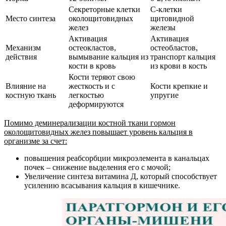
Секреторные клетки
С-клетки
Место синтеза
околощитовидных
щитовидной
желез
железы
Активация
Активация
Механизм
остеокластов,
остеобластов,
действия
вымывание кальция из
транспорт кальция
кости в кровь
из крови в кость
Кости теряют свою
Влияние на
жесткость и с
Кости крепкие и
костную ткань
легкостью
упругие
деформируются
Помимо деминерализации костной ткани гормон
околощитовидных желез повышает уровень кальция в
организме за счет:
повышения реабсорбции микроэлемента в канальцах
почек – снижение выделения его с мочой;
Увеличение синтеза витамина Д, который способствует
усилению всасывания кальция в кишечнике.