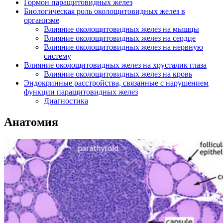
Гормон паращитовидных желез
Биологическая роль околощитовидных желез в
организме
Влияние околощитовидных желез на мышцы
Влияние околощитовидных желез на сердце
Влияние околощитовидных желез на нервную
систему
Влияние околощитовидных желез на хрусталик глаза
Влияние околощитовидных желез на кровь
Эндокринные расстройства, связанные с нарушением
функции паращитовидных желез
Диагностика
Анатомия