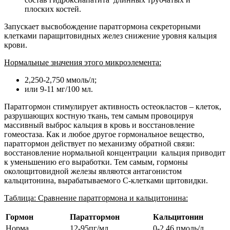
плоских костей.
Запускает высвобождение паратгормона секреторными
клетками паращитовидных желез снижение уровня кальция
крови.
Нормальные значения этого микроэлемента:
2,250-2,750 ммоль/л;
или 9-11 мг/100 мл.
Паратгормон стимулирует активность остеокластов – клеток,
разрушающих костную ткань, тем самым провоцируя
массивный выброс кальция в кровь и восстановление
гомеостаза. Как и любое другое гормональное вещество,
паратгормон действует по механизму обратной связи:
восстановление нормальной концентрации кальция приводит
к уменьшению его выработки. Тем самым, гормоны
околощитовидной железы являются антагонистом
кальцитонина, вырабатываемого С-клетками щитовидки.
Таблица: Сравнение паратгормона и кальцитонина:
Гормон
Паратгормон
Кальцитонин
Норма
12-95пг/мл
0-2,46 пмоль/л