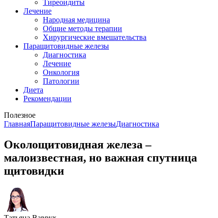
Тиреоидиты
Лечение
Народная медицина
Общие методы терапии
Хирургические вмешательства
Паращитовидные железы
Диагностика
Лечение
Онкология
Патологии
Диета
Рекомендации
Полезное
Главная
Паращитовидные железы
Диагностика
Околощитовидная железа –
малоизвестная, но важная спутница
щитовидки
Татьяна Ваврух